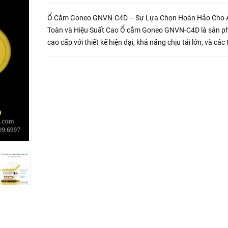
Ổ Cắm Goneo GNVN-C4D – Sự Lựa Chọn Hoàn Hảo Cho 
Toàn và Hiệu Suất Cao Ổ cắm Goneo GNVN-C4D là sản 
cao cấp với thiết kế hiện đại, khả năng chịu tải lớn, và các 
năng an toàn vượt trội. Đây là giải pháp lý tưởng cho các
cầu sử dụng đ...