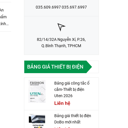
035.609.6997 035.697.6997
An
phẩm
tính
 nhu
82/14/32A Nguyễn Xí, P.26,
Q.Bình Thạnh, TPHCM
BẢNG GIÁ THIẾT BỊ ĐIỆN
Bảng giá công tắc ổ
cắm-Thiết bị điện
Uten 2026
Liên hệ
Bảng giá thiết bị điện
DoBo mới nhất