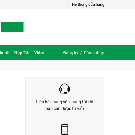
Hệ thống cửa hàng
LIÊN HỆ ĐẶT HÀNG
035.697.6997 hoặc 035.609.6997
Đăng ký
/
Đăng nhập
in tức
Hợp Tác
Video
Liên hệ chúng với chúng tôi khi
bạn cần được tư vấn