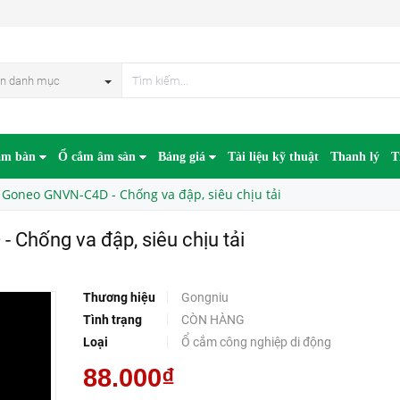
ập, siêu chịu tải
n danh mục
âm bàn
Ổ cắm âm sàn
Bảng giá
Tài liệu kỹ thuật
Thanh lý
T
 Goneo GNVN-C4D - Chống va đập, siêu chịu tải
Chống va đập, siêu chịu tải
Thương hiệu
Gongniu
Tình trạng
CÒN HÀNG
Loại
Ổ cắm công nghiệp di động
88.000₫