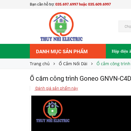
Bạn cần hỗ trợ:
035.697.6997 hoặc 035.609.6997
Ổ cắm công trình Goneo GNVN-C4D - Chống va đ
88.000₫
Giá bán:
Chọ
DANH MỤC SẢN PHẨM
Hộp điện 
Trang chủ
Ổ Cắm Nối Dài
Ổ cắm công trình
Ổ cắm công trình Goneo GNVN-C4D - 
Đánh giá sản phẩm này