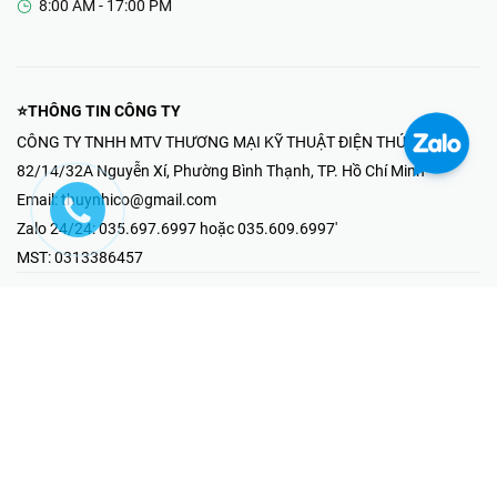
8:00 AM - 17:00 PM
⭐THÔNG TIN CÔNG TY
CÔNG TY TNHH MTV THƯƠNG MẠI KỸ THUẬT ĐIỆN THÚY NHI
82/14/32A Nguyễn Xí, Phường Bình Thạnh, TP. Hồ Chí Minh
Email:
thuynhico@gmail.com
Zalo 24/24:
035.697.6997 hoặc 035.609.6997'
MST:
0313386457
⭐HOTLINE PHẢN ÁNH KHIẾU NẠI
Mr Hải : 097.867.6997
⭐GIAN HÀNG ONLINE
Fanpage - Thúy Nhi Electric
Youtube - Thúy Nhi Electric
Gian Hàng Shopee