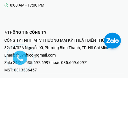
8:00 AM - 17:00 PM
⭐THÔNG TIN CÔNG TY
CÔNG TY TNHH MTV THƯƠNG MẠI KỸ THUẬT ĐIỆN THÚY NHI
82/14/32A Nguyễn Xí, Phường Bình Thạnh, TP. Hồ Chí Minh
Email:
thuynhico@gmail.com
Zalo 24/24:
035.697.6997 hoặc 035.609.6997'
MST:
0313386457
⭐HOTLINE PHẢN ÁNH KHIẾU NẠI
Mr Hải : 097.867.6997
⭐GIAN HÀNG ONLINE
Fanpage - Thúy Nhi Electric
Youtube - Thúy Nhi Electric