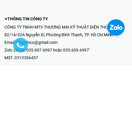
⭐THÔNG TIN CÔNG TY
CÔNG TY TNHH MTV THƯƠNG MẠI KỸ THUẬT ĐIỆN THÚY NHI
82/14/32A Nguyễn Xí, Phường Bình Thạnh, TP. Hồ Chí Minh
Email:
thuynhico@gmail.com
Zalo 24/24:
035.697.6997 hoặc 035.609.6997'
MST:
0313386457
⭐HOTLINE PHẢN ÁNH KHIẾU NẠI
Mr Hải : 097.867.6997
⭐GIAN HÀNG ONLINE
Fanpage - Thúy Nhi Electric
Youtube - Thúy Nhi Electric
Gian Hàng Shopee
Tiktok