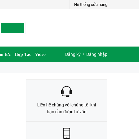
Hệ thống cửa hàng
LIÊN HỆ ĐẶT HÀNG
035.697.6997 hoặc 035.609.6997
Đăng ký
/
Đăng nhập
in tức
Hợp Tác
Video
Liên hệ chúng với chúng tôi khi
bạn cần được tư vấn