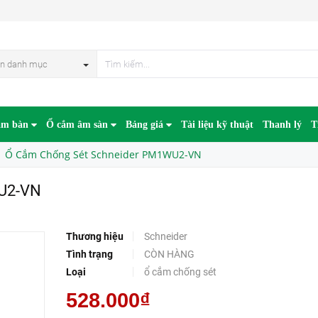
n danh mục
âm bàn
Ổ cắm âm sàn
Bảng giá
Tài liệu kỹ thuật
Thanh lý
T
Ổ Cắm Chống Sét Schneider PM1WU2-VN
WU2-VN
Thương hiệu
Schneider
Tình trạng
CÒN HÀNG
Loại
ổ cắm chống sét
528.000₫