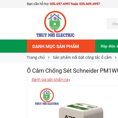
Bạn cần hỗ trợ:
035.697.6997 hoặc 035.609.6997
Ổ Cắm Chống Sét Schneider PM1WU2-VN
528.000₫
Giá bán:
Chọ
DANH MỤC SẢN PHẨM
Hộp điện 
Trang chủ
Sản phẩm nổi bật công tắc ổ cắm
Ổ Cắm Chống Sét Schneider PM1
Đánh giá sản phẩm này