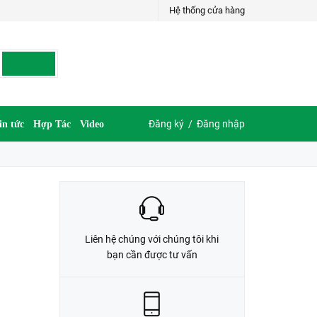
Hệ thống cửa hàng
LIÊN HỆ ĐẶT HÀNG
035.697.6997 hoặc 035.609.6997
Đăng ký
/
Đăng nhập
in tức
Hợp Tác
Video
Liên hệ chúng với chúng tôi khi
bạn cần được tư vấn