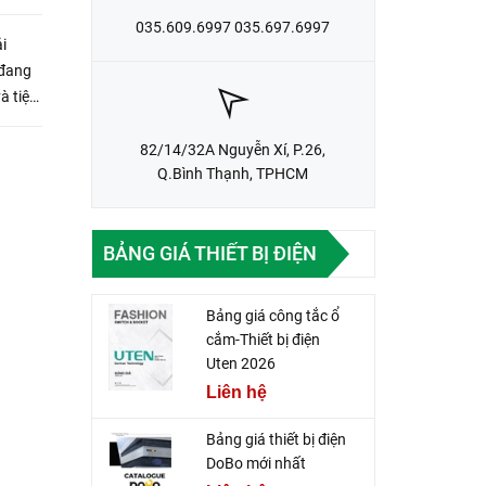
035.609.6997 035.697.6997
i
 đang
à tiện
i 1
82/14/32A Nguyễn Xí, P.26,
Q.Bình Thạnh, TPHCM
BẢNG GIÁ THIẾT BỊ ĐIỆN
Bảng giá công tắc ổ
cắm-Thiết bị điện
Uten 2026
Liên hệ
Bảng giá thiết bị điện
DoBo mới nhất