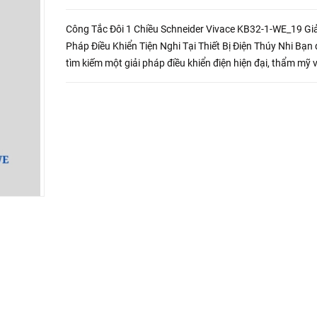
Công Tắc Đôi 1 Chiều Schneider Vivace KB32-1-WE_19 Giả
Pháp Điều Khiển Tiện Nghi Tại Thiết Bị Điện Thúy Nhi Bạn
tìm kiếm một giải pháp điều khiển điện hiện đại, thẩm mỹ v
dụng cho ngôi nhà của mình? Hãy khám phá Công Tắc Đô
Chi...