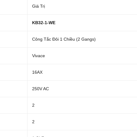
Giá Trị
KB32-1-WE
Công Tắc Đôi 1 Chiều (2 Gangs)
Vivace
16AX
250V AC
2
2