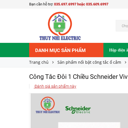
Bạn cần hỗ trợ:
035.697.6997 hoặc 035.609.6997
Công Tắc Đôi 1 Chiều Schneider Vivace KB32
79.365₫
Giá bán:
Chọ
DANH MỤC SẢN PHẨM
Hộp điện 
Trang chủ
Sản phẩm nổi bật công tắc ổ cắm
Công Tắc Đôi 1 Chiều Schneider V
Đánh giá sản phẩm này