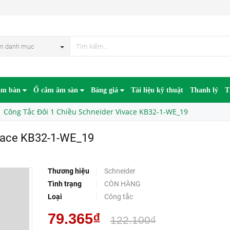
-1-WE_19
n danh mục
âm bàn
Ổ cắm âm sàn
Bảng giá
Tài liệu kỹ thuật
Thanh lý
T
Công Tắc Đôi 1 Chiều Schneider Vivace KB32-1-WE_19
ivace KB32-1-WE_19
Thương hiệu
Schneider
Tình trạng
CÒN HÀNG
Loại
Công tắc
79.365₫
122.100₫