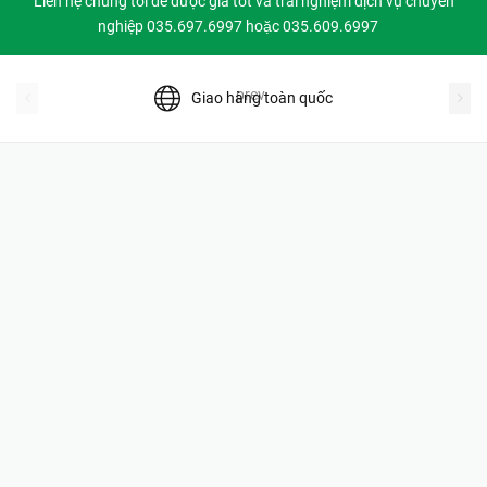
Liên hệ chúng tôi để được giá tốt và trải nghiệm dịch vụ chuyên
nghiệp 035.697.6997 hoặc 035.609.6997
prev
Giao hàng toàn quốc