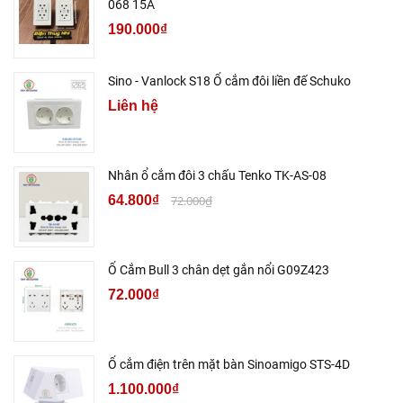
068 15A
190.000₫
Sino - Vanlock S18 Ổ cắm đôi liền đế Schuko
Liên hệ
Nhân ổ cắm đôi 3 chấu Tenko TK-AS-08
64.800₫
72.000₫
Ổ Cắm Bull 3 chân dẹt gắn nổi G09Z423
72.000₫
Ổ cắm điện trên mặt bàn Sinoamigo STS-4D
1.100.000₫