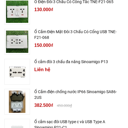
Ổ Điện Đôi 3 Chấu Có Công Tắc TNE-F21-065
130.000₫
Ổ Cắm Điện Mặt Đôi 3 Chấu Có Cổng USB TNE-
F21-068
150.000₫
Ổ cắm đôi 3 chấu đa năng Sinoamigo P13
Liên hệ
Ổ Cắm điện chống nước IP66 Sinoamigo SA86-
2US
382.500₫
450.000₫
Ổ cắm sạc đôi USB type c và USB Type A
Sinoamigo P21-C1