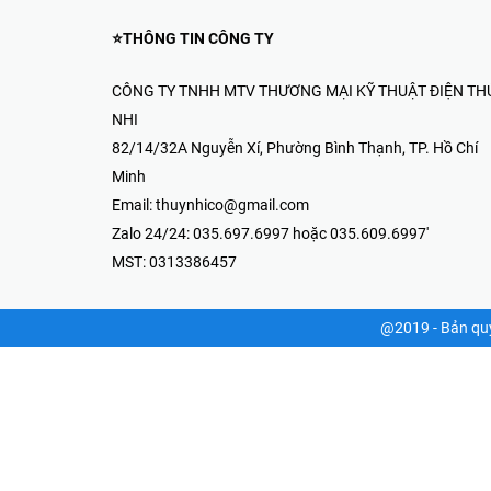
Thiết Bị Điện & Camera-Thúy Nhi
82/14/32A Nguyễn Xí, Phường Bình
Thạnh, TP. Hồ Chí Minh
035.697.6997 hoặc 035.609.6997
8:00 AM - 17:00 PM
⭐THÔNG TIN CÔNG TY
CÔNG TY TNHH MTV THƯƠNG MẠI KỸ THUẬT ĐIỆN TH