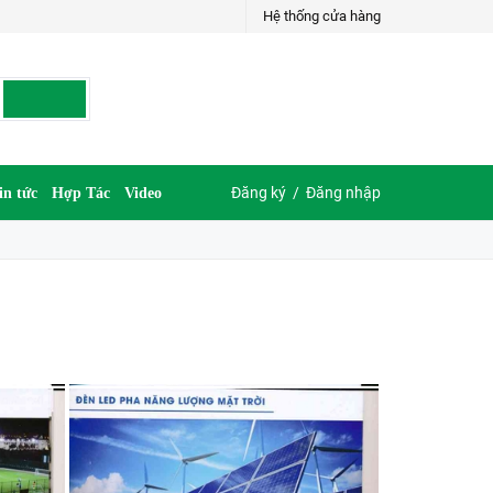
Hệ thống cửa hàng
Đăng ký
/
Đăng nhập
in tức
Hợp Tác
Video