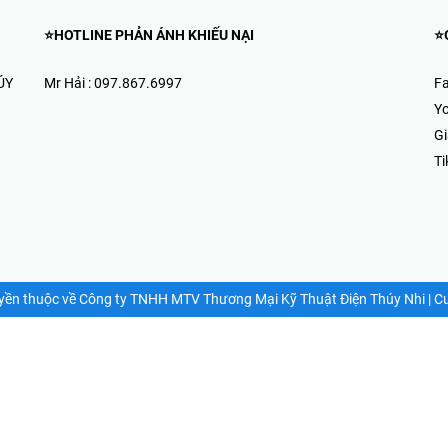
⭐HOTLINE PHẢN ÁNH KHIẾU NẠI
⭐
ÚY
Mr Hải : 097.867.6997
Fa