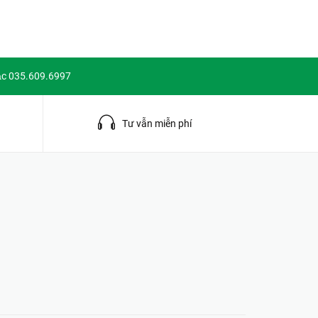
ặc 035.609.6997
g
Tư vẫn miễn phí