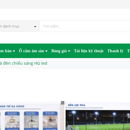
n danh mục
âm bàn
Ổ cắm âm sàn
Bảng giá
Tài liệu kỹ thuật
Thanh lý
T
á đèn chiếu sáng HG led