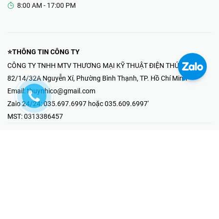
8:00 AM - 17:00 PM
⭐THÔNG TIN CÔNG TY
CÔNG TY TNHH MTV THƯƠNG MẠI KỸ THUẬT ĐIỆN THÚY NHI
82/14/32A Nguyễn Xí, Phường Bình Thạnh, TP. Hồ Chí Minh
Email:
thuynhico@gmail.com
Zalo 24/24:
035.697.6997 hoặc 035.609.6997'
MST:
0313386457
⭐HOTLINE PHẢN ÁNH KHIẾU NẠI
Mr Hải : 097.867.6997
⭐GIAN HÀNG ONLINE
Fanpage - Thúy Nhi Electric
Youtube - Thúy Nhi Electric