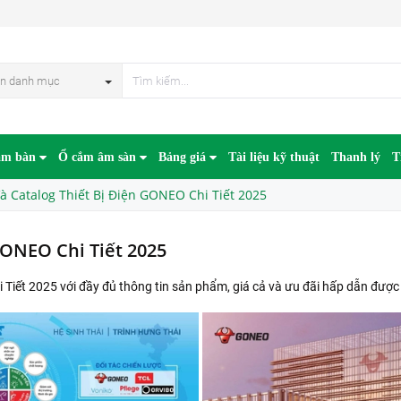
n danh mục
âm bàn
Ổ cắm âm sàn
Bảng giá
Tài liệu kỹ thuật
Thanh lý
T
à Catalog Thiết Bị Điện GONEO Chi Tiết 2025
GONEO Chi Tiết 2025
Tiết 2025 với đầy đủ thông tin sản phẩm, giá cả và ưu đãi hấp dẫn được