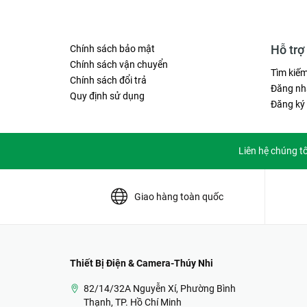
Mảng cáp / Trunking
Đèn năng lượng mặt trời
Hỗ trợ
Chính sách bảo mật
Băng dính gai
Chính sách vận chuyển
Tìm kiế
Chính sách đổi trả
Đăng nh
Quy định sử dụng
Đăng ký
Liên hệ chúng t
Giao hàng toàn quốc