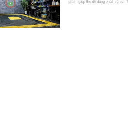
phẩm giúp thợ dễ dàng phát hiện chi 
sóc xe chuyên nghiệp.