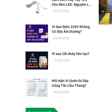
Cho Đèn LED: Nguyên Lý
Hoạt Động, Thông Số Và
27/07/2026
Lắp Đặt
Vì Sao Điện 220V Không
Có Dây Âm Dương?
25/05/2026
Vì sao CB nhảy liên tục?
21/05/2026
Hối Hận Vì Quên Đi Dây
Công Tắc Cầu Thang?
30/03/2026