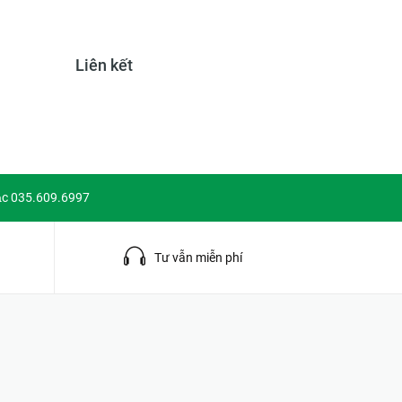
Liên kết
ặc 035.609.6997
g
Tư vẫn miễn phí