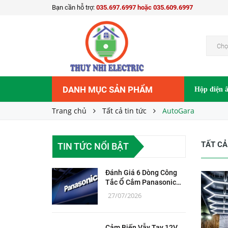
Bạn cần hỗ trợ:
035.697.6997 hoặc 035.609.6997
Chọ
DANH MỤC SẢN PHẨM
Hộp điện 
Trang chủ
Tất cả tin tức
AutoGara
TẤT CẢ
TIN TỨC NỔI BẬT
Đánh Giá 6 Dòng Công
Tắc Ổ Cắm Panasonic
Chính Hãng
27/07/2026
Cảm Biến Vẫy Tay 12V