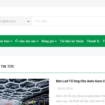
n danh mục
âm bàn
Ổ cắm âm sàn
Bảng giá
Tài liệu kỹ thuật
Thanh lý
T
 TIN TỨC
Đèn Led Tổ Ong Cho Auto Gara 
30/01/2024
Đèn LED tổ ong đang là giải pháp chi
hiện nay. Với thiết kế độc đáo hình 