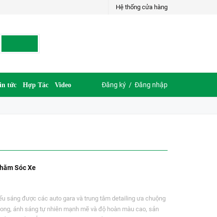
Hệ thống cửa hàng
Đăng ký
/
Đăng nhập
in tức
Hợp Tác
Video
Chăm Sóc Xe
ếu sáng được các auto gara và trung tâm detailing ưa chuộng
tổ ong, ánh sáng tự nhiên mạnh mẽ và độ hoàn màu cao, sản