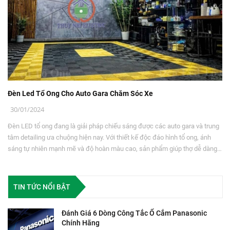
Đèn Led Tổ Ong Cho Auto Gara Chăm Sóc Xe
30/01/2024
Đèn LED tổ ong đang là giải pháp chiếu sáng được các auto gara và trung
tâm detailing ưa chuộng hiện nay. Với thiết kế độc đáo hình tổ ong, ánh
sáng tự nhiên mạnh mẽ và độ hoàn màu cao, sản phẩm giúp thợ dễ dàng
phát hiện chi tiết khuyết điểm trên xe, nâng cao chất lượng dịch vụ chăm
sóc xe chuyên nghiệp.
TIN TỨC NỔI BẬT
Đánh Giá 6 Dòng Công Tắc Ổ Cắm Panasonic
Chính Hãng