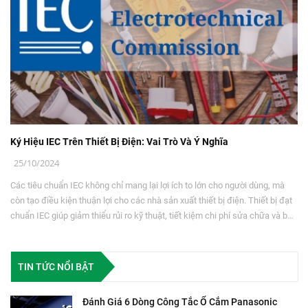
Ký Hiệu IEC Trên Thiết Bị Điện: Vai Trò Và Ý Nghĩa
25/10/2024
Các tiêu chuẩn IEC không chỉ mang lại lợi ích to lớn cho người dùng, mà
còn tạo điều kiện thuận lợi cho các nhà sản xuất thiết bị điện. Thiết bị đạt
chuẩn IEC giúp giảm thiểu rủi ro kỹ thuật, tiết kiệm chi phí sửa chữa và bảo
trì, đồng thời tăng tính cạnh tranh trên thị trường toàn cầu.
TIN TỨC NỔI BẬT
Đánh Giá 6 Dòng Công Tắc Ổ Cắm Panasonic