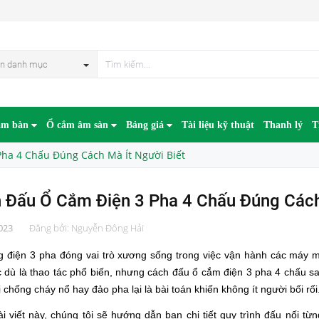
n danh mục
âm bàn
Ổ cắm âm sàn
Bảng giá
Tài liệu kỹ thuật
Thanh lý
T
ha 4 Chấu Đúng Cách Mà Ít Người Biết
 Đấu Ổ Cắm Điện 3 Pha 4 Chấu Đúng Cách 
023
Đăng bởi:
Nguyễn Đông Hải
g điện 3 pha đóng vai trò xương sống trong việc vận hành các máy m
c dù là thao tác phổ biến, nhưng cách đấu ổ cắm điện 3 pha 4 chấu 
i chống cháy nổ hay đảo pha lại là bài toán khiến không ít người bối rối
i viết này, chúng tôi sẽ hướng dẫn bạn chi tiết quy trình đấu nối từn