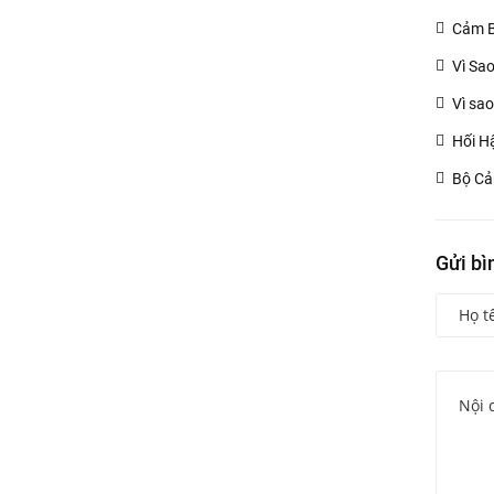
Cảm B
Vì Sa
Vì sao
Hối H
Bộ Cả
Gửi bì