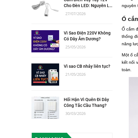
Cho Đèn LED: Nguyên Lý
nguyên t
Hoạt Động, Thông Số Và
27/07/2026
Lắp Đặt
Ổ cắm
Ổ cắm đi
Vì Sao Điện 220V Không
thống đ
Có Dây Âm Dương?
năng lư
25/05/2026
Một ổ c
kết nối 
Vì sao CB nhảy liên tục?
toàn.
21/05/2026
Hối Hận Vì Quên Đi Dây
Công Tắc Cầu Thang?
30/03/2026