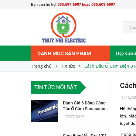
Bạn cần hỗ trợ:
035.697.6997 hoặc 035.609.6997
Chọ
DANH MỤC SẢN PHẨM
Hộp điện 
Trang chủ
Tin tức
Cách Đấu Ổ Cắm Điện 3 P
Cách
TIN TỨC NỔI BẬT
17/12/2
Đánh Giá 6 Dòng Công
Tắc Ổ Cắm Panasonic
Hệ thốn
Chính Hãng
lớn. Mặ
27/07/2026
tuyệt đố
Trong bà
Cảm Biến Vẫy Tay 12V