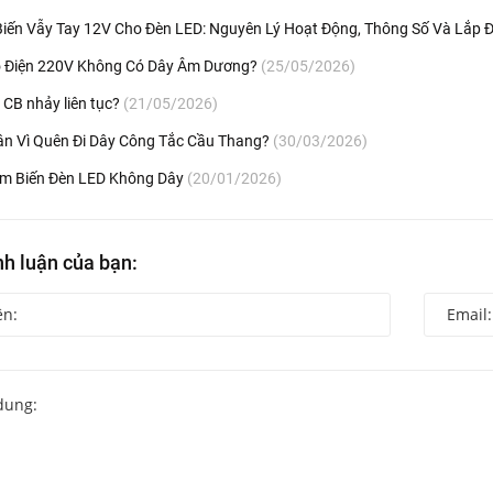
iến Vẫy Tay 12V Cho Đèn LED: Nguyên Lý Hoạt Động, Thông Số Và Lắp 
o Điện 220V Không Có Dây Âm Dương?
(25/05/2026)
 CB nhảy liên tục?
(21/05/2026)
ận Vì Quên Đi Dây Công Tắc Cầu Thang?
(30/03/2026)
m Biến Đèn LED Không Dây
(20/01/2026)
nh luận của bạn: