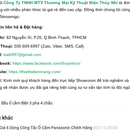
ôi
Công Ty TNHH MTV Thương Mại Kỹ Thuật Điện Thúy Nhi
là đơn
ng với nhiều phân khúc từ giá rẻ đến cao cấp. Đồng thời chúng tôi cũ
Sinoamigo.
in liên hệ & Đặt hàng:
chỉ:
82 Nguyễn Xí, P.26, Q.Bình Thạnh, TPHCM
 Thoại:
035.609.6997 (Zalo, Viber, SMS, Call)
l:
hai6997@gmail.com
book:
https://www.facebook.com/thuynhico/
ite:
https://thietbidienmang.com/
t:
Kính mời quý khách hàng đến trực tiếp Showroom để trải nghiệm và
 sẽ nhận được ưu đãi giá riêng biệt cùng sự tư vấn tận tình từ đội ngũ
 đấu ổ cắm điện 3 pha 4 chấu
c khác
Giá 6 Dòng Công Tắc Ổ Cắm Panasonic Chính Hãng
(02/11/2020)