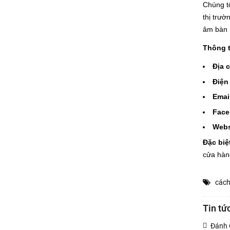
Chúng t
thị trườ
âm bàn 
Thông t
Địa 
Điện
Emai
Face
Webs
Đặc biệ
cửa hàng
cách
Tin tứ
Đánh 