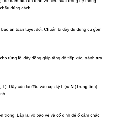
ệt để đảm bảo an toàn và hiệu suất trong hệ thống
4 chấu đúng cách:
 bảo an toàn tuyệt đối. Chuẩn bị đầy đủ dụng cụ gồm
ho từng lõi dây đồng giúp tăng độ tiếp xúc, tránh tưa
 T). Dây còn lại đấu vào cọc ký hiệu
N
(Trung tính)
ịnh.
ên trong. Lắp lại vỏ bảo vệ và cố định đế ổ cắm chắc