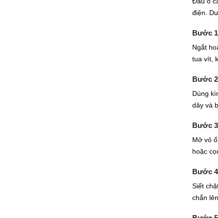
Đấu ổ cắ
Mảng cáp / Trunking
điện. Dư
Đèn năng lượng mặt trời
Bước 1:
Băng dính gai
Ngắt hoà
tua vít,
Bước 2:
Dùng kìm
dây và b
Bước 3:
Mở vỏ ổ
hoặc cọ
Bước 4:
Siết chặ
chắn lên 
Bước 5: