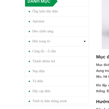
DANH MỤC
Ống luồn dây điện
Aptomat
Đèn chiếu sáng
Đèn trang trí
Công tắc - ổ cắm
Mục đ
Thanh nhôm led
Mục đíc
dụng tr
Nẹp điện
liệu, hệ
Tủ điện
Khi lắp
thống. Đ
Dây cáp điện
Hướng
Thiết bị điện thông minh