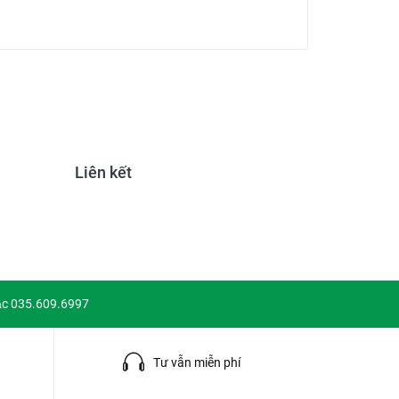
Liên kết
ặc 035.609.6997
g
Tư vẫn miễn phí