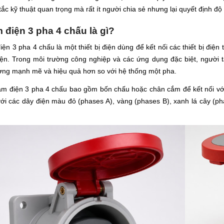
ắc kỹ thuật quan trọng mà rất ít người chia sẻ nhưng lại quyết định đ
 điện 3 pha 4 chấu là gì?
ện 3 pha 4 chấu là một thiết bị điện dùng để kết nối các thiết bị đi
iện. Trong môi trường công nghiệp và các ứng dụng đặc biệt, người
ợng mạnh mẽ và hiệu quả hơn so với hệ thống một pha.
ắm điện 3 pha 4 chấu bao gồm bốn chấu hoặc chân cắm để kết nối vớ
với các dây điện màu đỏ (phases A), vàng (phases B), xanh lá cây (p