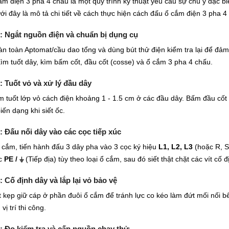
m điện 3 pha 4 chấu là một quy trình kỹ thuật yêu cầu sự chú ý đặc bi
ới đây là mô tả chi tiết về cách thực hiện cách đấu ổ cắm điện 3 pha 
 Ngắt nguồn điện và chuẩn bị dụng cụ
n toàn Aptomat/cầu dao tổng và dùng bút thử điện kiểm tra lại để đảm
 kìm tuốt dây, kìm bấm cốt, đầu cốt (cosse) và ổ cắm 3 pha 4 c
hấu.
 Tuốt vỏ và xử lý đầu dây
 tuốt lớp vỏ cách điện khoảng 1 - 1.5 cm ở các đầu dây. Bấm đầu cốt c
iến dạng khi siết ốc.
 Đấu nối dây vào các cọc tiếp xúc
 cắm, tiến hành đấu 3 dây pha vào 3 cọc ký hiệu
L1, L2, L3
(hoặc R, S,
c
PE / ⏚
(Tiếp địa) tùy theo loại ổ cắm, sau đó siết thật chặt các vít cố đ
 Cố định dây và lắp lại vỏ bảo vệ
t kẹp giữ cáp ở phần đuôi ổ cắm để tránh lực co kéo làm đứt mối nối b
vị trí thi công.
 Đo kiểm tra và cấp nguồn chạy thử