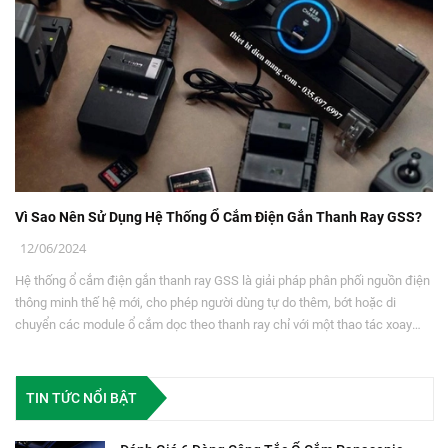
Vì Sao Nên Sử Dụng Hệ Thống Ổ Cắm Điện Gắn Thanh Ray GSS?
12/06/2024
Hệ thống ổ cắm điện gắn thanh ray GSS là giải pháp phân phối nguồn điện
thông minh thế hệ mới, cho phép người dùng tự do thêm, bớt hoặc di
chuyển các module ổ cắm dọc theo thanh ray chỉ với một thao tác xoay
đơn giản. Không chỉ loại bỏ sự bất tiện của ổ cắm cố định truyền thống hay
sự rườm rà của dây cắm chuyền, GSS còn sở hữu công nghệ an toàn
chống giật vượt trội cùng thiết kế vô cùng sang trọng, hiện đại.
TIN TỨC NỔI BẬT