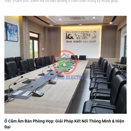
Việc chăm sóc, kiểm tra và bảo dưỡng ổ cắm điện đúng kỹ thuật giúp
ngăn ngừa đến 90% rủi ro cháy nổ, bảo vệ các thiết bị điện đắt tiền và duy
trì nguồn năng lượng ổn định cho ngôi nhà.
Ổ Cắm Âm Bàn Phòng Họp: Giải Pháp Kết Nối Thông Minh & Hiện
Đại