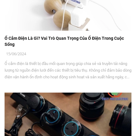
Ổ Cắm Điện Là Gì? Vai Trò Quan Trọng Của Ổ Điện Trong Cuộc
Sống
15/06/2024
Ổ cắm điện là thiết bị đầu mối quan trọng giúp chia sẻ và truyền tải năng
lượng từ nguồn điện lưới đến các thiết bị tiêu thụ. Không chỉ đảm bảo dòng
điện vận hành ổn định cho hoạt động sinh hoạt và sản xuất hằng ngày, các
dòng ổ điện hiện đại còn đóng vai trò then chốt trong việc bảo vệ an toàn
hệ thống điện, ngăn ngừa sự cố chập cháy và nâng cao tính thẩm mỹ cho
không gian sống.