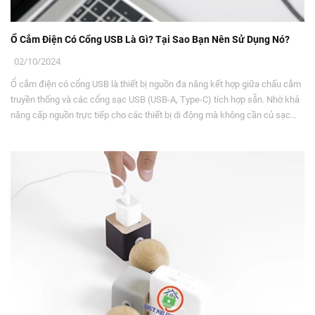
Ổ Cắm Điện Có Cổng USB Là Gì? Tại Sao Bạn Nên Sử Dụng Nó?
02/10/2024
Ổ cắm điện có cổng USB là thiết bị nguồn đa năng kết hợp giữa chấu cắm
truyền thống và các cổng sạc USB (USB-A, Type-C) tích hợp sẵn. Nhờ khả
năng cấp nguồn trực tiếp cho các thiết bị di động mà không cần củ sạc
(adapter), sản phẩm giúp giải phóng không gian ổ cắm, giảm thiểu dây cáp
rườm rà và mang lại trải nghiệm tiện nghi, an toàn cho không gian sống
hiện đại.