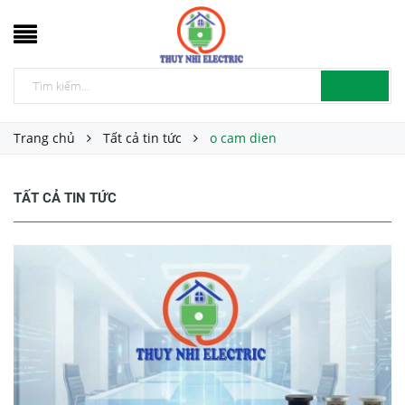
Trang chủ
Tất cả tin tức
o cam dien
TẤT CẢ TIN TỨC