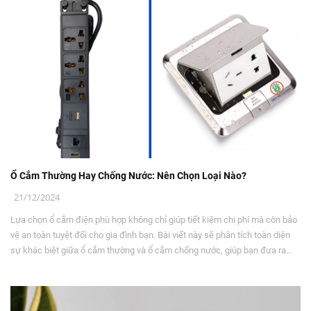
Ổ Cắm Thường Hay Chống Nước: Nên Chọn Loại Nào?
21/12/2024
Lựa chọn ổ cắm điện phù hợp không chỉ giúp tiết kiệm chi phí mà còn bảo
vệ an toàn tuyệt đối cho gia đình bạn. Bài viết này sẽ phân tích toàn diện
sự khác biệt giữa ổ cắm thường và ổ cắm chống nước, giúp bạn đưa ra
quyết định chính xác nhất cho từng khu vực trong nhà.