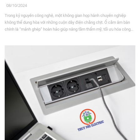
08/10/2024
Trong kỷ nguyên công nghệ, một không gian họp hành chuyên nghiệp
không thể dung hòa với những cuộn dây điện chằng chịt. Ổ cắm âm bàn
chính là “mảnh ghép” hoàn hảo giúp nâng tầm thẩm mỹ, tối ưu hóa công
năng và mang lại trải nghiệm làm việc đẳng cấp cho doanh nghiệp.