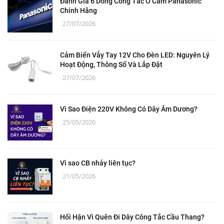
Đánh Giá 6 Dòng Công Tắc Ổ Cắm Panasonic
Chính Hãng
27/07/2026
Cảm Biến Vẫy Tay 12V Cho Đèn LED: Nguyên Lý
Hoạt Động, Thông Số Và Lắp Đặt
27/07/2026
Vì Sao Điện 220V Không Có Dây Âm Dương?
25/05/2026
Vì sao CB nhảy liên tục?
21/05/2026
Hối Hận Vì Quên Đi Dây Công Tắc Cầu Thang?