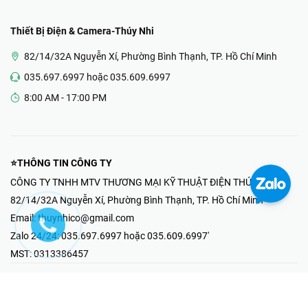
Thiết Bị Điện & Camera-Thúy Nhi
82/14/32A Nguyễn Xí, Phường Bình Thạnh, TP. Hồ Chí Minh
035.697.6997 hoặc 035.609.6997
8:00 AM - 17:00 PM
⭐THÔNG TIN CÔNG TY
CÔNG TY TNHH MTV THƯƠNG MẠI KỸ THUẬT ĐIỆN THÚY NHI
82/14/32A Nguyễn Xí, Phường Bình Thạnh, TP. Hồ Chí Minh
Email:
thuynhico@gmail.com
Zalo 24/24:
035.697.6997 hoặc 035.609.6997'
MST:
0313386457
⭐HOTLINE PHẢN ÁNH KHIẾU NẠI