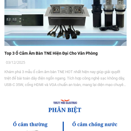
Top 3 Ổ Cắm Âm Bàn TNE Hiện Đại Cho Văn Phòng
03/12/2025
Khám phá 3 mẫu ổ cắm âm bàn TNE HOT nhất hiện nay giúp giải quyết
triệt để bài toán dây điện ngổn ngang. Tích hợp công nghệ sạc không dây,
USB-C 35W, cổng HDMI và VGA chuẩn an toàn, mang lại diện mạo chuyên
nghiệp cho mọi không gian làm việc.