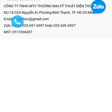
CÔNG TY TNHH MTV THƯƠNG MẠI KỸ THUẬT ĐIỆN THÚY NHI
82/14/32A Nguyễn Xí, Phường Bình Thạnh, TP. Hồ Chí Minh
Email:
thuynhico@gmail.com
Zalo 24/24:
035.697.6997 hoặc 035.609.6997'
MST:
0313386457
⭐HOTLINE PHẢN ÁNH KHIẾU NẠI
Mr Hải : 097.867.6997
⭐GIAN HÀNG ONLINE
Fanpage - Thúy Nhi Electric
Youtube - Thúy Nhi Electric
Gian Hàng Shopee
Tiktok
@2019 - Bản quyền thuộc về Công ty TNHH MTV Thương Mại Kỹ