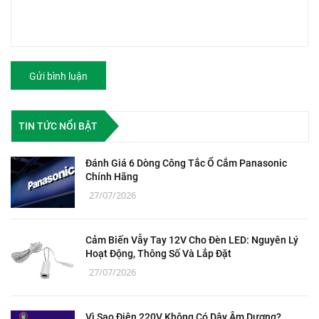
Gửi bình luận
TIN TỨC NỔI BẬT
Đánh Giá 6 Dòng Công Tắc Ổ Cắm Panasonic
Chính Hãng
27/07/2026
Cảm Biến Vẫy Tay 12V Cho Đèn LED: Nguyên Lý
Hoạt Động, Thông Số Và Lắp Đặt
27/07/2026
Vì Sao Điện 220V Không Có Dây Âm Dương?