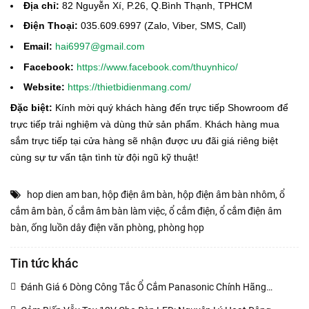
Địa chỉ:
82 Nguyễn Xí, P.26, Q.Bình Thạnh, TPHCM
Điện Thoại:
035.609.6997 (Zalo, Viber, SMS, Call)
Email:
hai6997@gmail.com
Facebook:
https://www.facebook.com/thuynhico/
Website:
https://thietbidienmang.com/
Đặc biệt:
Kính mời quý khách hàng đến trực tiếp Showroom để
trực tiếp trải nghiệm và dùng thử sản phẩm. Khách hàng mua
sắm trực tiếp tại cửa hàng sẽ nhận được ưu đãi giá riêng biệt
cùng sự tư vấn tận tình từ đội ngũ kỹ thuật!
hop dien am ban
,
hộp điện âm bàn
,
hộp điện âm bàn nhôm
,
ổ
cắm âm bàn
,
ổ cắm âm bàn làm việc
,
ổ cắm điện
,
ổ cắm điện âm
bàn
,
ống luồn dây điện văn phòng
,
phòng họp
Tin tức khác
Đánh Giá 6 Dòng Công Tắc Ổ Cắm Panasonic Chính Hãng
(02/11/2020)