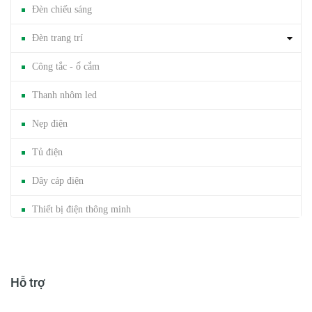
Đèn chiếu sáng
Đèn trang trí
Công tắc - ổ cắm
Thanh nhôm led
Nẹp điện
Tủ điện
Dây cáp điện
Thiết bị điện thông minh
Mảng cáp / Trunking
Đèn năng lượng mặt trời
Hỗ trợ
Băng dính gai