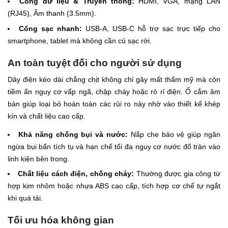
Cổng dữ liệu & Truyền thông:
HDMI, VGA, mạng LAN
(RJ45), Âm thanh (3.5mm).
Cổng sạc nhanh:
USB-A, USB-C hỗ trợ sạc trực tiếp cho
smartphone, tablet mà không cần củ sạc rời.
An toàn tuyệt đối cho người sử dụng
Dây điện kéo dài chằng chịt không chỉ gây mất thẩm mỹ mà còn
tiềm ẩn nguy cơ vấp ngã, chập cháy hoặc rò rỉ điện. Ổ cắm âm
bàn giúp loại bỏ hoàn toàn các rủi ro này nhờ vào thiết kế khép
kín và chất liệu cao cấp.
Khả năng chống bụi và nước:
Nắp che bảo vệ giúp ngăn
ngừa bụi bẩn tích tụ và hạn chế tối đa nguy cơ nước đổ tràn vào
linh kiện bên trong.
Chất liệu cách điện, chống cháy:
Thường được gia công từ
hợp kim nhôm hoặc nhựa ABS cao cấp, tích hợp cơ chế tự ngắt
khi quá tải.
Tối ưu hóa không gian