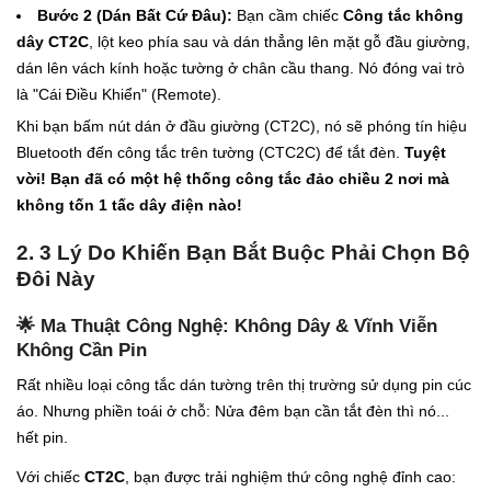
Bước 2 (Dán Bất Cứ Đâu):
Bạn cầm chiếc
Công tắc không
dây CT2C
, lột keo phía sau và dán thẳng lên mặt gỗ đầu giường,
dán lên vách kính hoặc tường ở chân cầu thang. Nó đóng vai trò
là "Cái Điều Khiển" (Remote).
Khi bạn bấm nút dán ở đầu giường (CT2C), nó sẽ phóng tín hiệu
Bluetooth đến công tắc trên tường (CTC2C) để tắt đèn.
Tuyệt
vời! Bạn đã có một hệ thống công tắc đảo chiều 2 nơi mà
không tốn 1 tấc dây điện nào!
2. 3 Lý Do Khiến Bạn Bắt Buộc Phải Chọn Bộ
Đôi Này
🌟 Ma Thuật Công Nghệ: Không Dây & Vĩnh Viễn
Không Cần Pin
Rất nhiều loại công tắc dán tường trên thị trường sử dụng pin cúc
áo. Nhưng phiền toái ở chỗ: Nửa đêm bạn cần tắt đèn thì nó...
hết pin.
Với chiếc
CT2C
, bạn được trải nghiệm thứ công nghệ đỉnh cao: