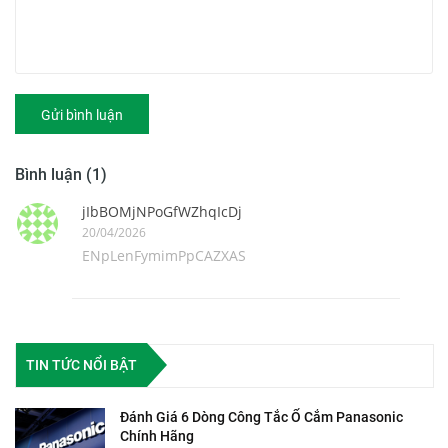
Gửi bình luận
Bình luận (1)
jIbBOMjNPoGfWZhqIcDj
20/04/2026
ENpLenFymimPpCAZXAS
TIN TỨC NỔI BẬT
Đánh Giá 6 Dòng Công Tắc Ổ Cắm Panasonic
Chính Hãng