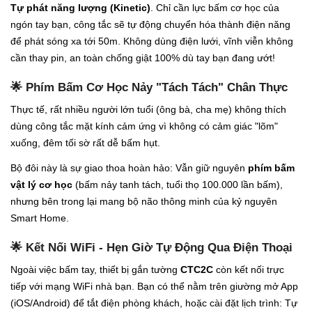
Tự phát năng lượng (Kinetic)
. Chỉ cần lực bấm cơ học của
ngón tay bạn, công tắc sẽ tự động chuyển hóa thành điện năng
để phát sóng xa tới 50m. Không dùng điện lưới, vĩnh viễn không
cần thay pin, an toàn chống giật 100% dù tay bạn đang ướt!
🌟 Phím Bấm Cơ Học Nảy "Tách Tách" Chân Thực
Thực tế, rất nhiều người lớn tuổi (ông bà, cha mẹ) không thích
dùng công tắc mặt kính cảm ứng vì không có cảm giác "lõm"
xuống, đêm tối sờ rất dễ bấm hụt.
Bộ đôi này là sự giao thoa hoàn hảo: Vẫn giữ nguyên
phím bấm
vật lý cơ học
(bấm nảy tanh tách, tuổi thọ 100.000 lần bấm),
nhưng bên trong lại mang bộ não thông minh của kỷ nguyên
Smart Home.
🌟 Kết Nối WiFi - Hẹn Giờ Tự Động Qua Điện Thoại
Ngoài việc bấm tay, thiết bị gắn tường
CTC2C
còn kết nối trực
tiếp với mạng WiFi nhà bạn. Bạn có thể nằm trên giường mở App
(iOS/Android) để tắt điện phòng khách, hoặc cài đặt lịch trình: Tự