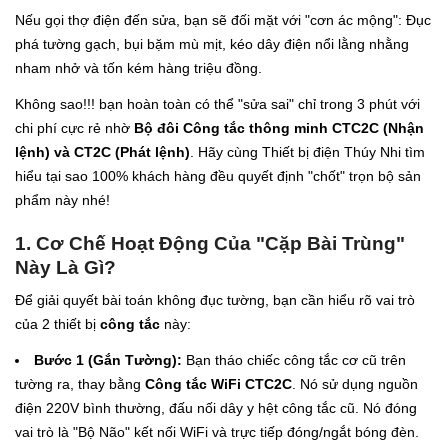
Nếu gọi thợ điện đến sửa, bạn sẽ đối mặt với "cơn ác mộng": Đục
phá tường gạch, bụi bặm mù mịt, kéo dây điện nổi lằng nhằng
nham nhở và tốn kém hàng triệu đồng.
Không sao!!! bạn hoàn toàn có thể "sửa sai" chỉ trong 3 phút với
chi phí cực rẻ nhờ
Bộ đôi Công tắc thông minh CTC2C (Nhận
lệnh) và CT2C (Phát lệnh)
. Hãy cùng Thiết bị điện Thúy Nhi tìm
hiểu tại sao 100% khách hàng đều quyết định "chốt" trọn bộ sản
phẩm này nhé!
1. Cơ Chế Hoạt Động Của "Cặp Bài Trùng"
Này Là Gì?
Để giải quyết bài toán không đục tường, bạn cần hiểu rõ vai trò
của 2 thiết bị
công tắc
này:
Bước 1 (Gắn Tường):
Bạn tháo chiếc công tắc cơ cũ trên
tường ra, thay bằng
Công tắc WiFi CTC2C
. Nó sử dụng nguồn
điện 220V bình thường, đấu nối dây y hệt công tắc cũ. Nó đóng
vai trò là "Bộ Não" kết nối WiFi và trực tiếp đóng/ngắt bóng đèn.