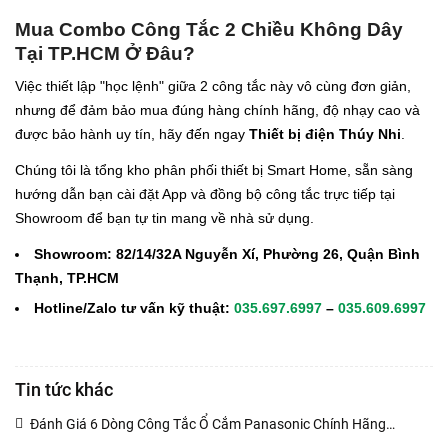
Mua Combo Công Tắc 2 Chiều Không Dây
Tại TP.HCM Ở Đâu?
Việc thiết lập "học lệnh" giữa 2 công tắc này vô cùng đơn giản,
nhưng để đảm bảo mua đúng hàng chính hãng, độ nhạy cao và
được bảo hành uy tín, hãy đến ngay
Thiết bị điện Thúy Nhi
.
Chúng tôi là tổng kho phân phối thiết bị Smart Home, sẵn sàng
hướng dẫn bạn cài đặt App và đồng bộ công tắc trực tiếp tại
Showroom để bạn tự tin mang về nhà sử dụng.
Showroom:
82/14/32A Nguyễn Xí, Phường 26, Quận Bình
Thạnh, TP.HCM
Hotline/Zalo tư vấn kỹ thuật:
035.697.6997
–
035.609.6997
Tin tức khác
Đánh Giá 6 Dòng Công Tắc Ổ Cắm Panasonic Chính Hãng
(02/11/2020)