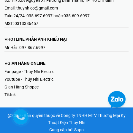
82/14/32A Nguyễn Xí, Phường Bình Thạnh, TP. Hồ Chí Minh
Email:
thuynhico@gmail.com
Zalo 24/24:
035.697.6997 hoặc 035.609.6997'
MST:
0313386457
⭐HOTLINE PHẢN ÁNH KHIẾU NẠI
Mr Hải : 097.867.6997
⭐GIAN HÀNG ONLINE
Fanpage - Thúy Nhi Electric
Youtube - Thúy Nhi Electric
Gian Hàng Shopee
Tiktok
@2019 - Bản quyền thuộc về Công ty TNHH MTV Thương Mại Kỹ
Thuật Điện Thúy Nhi
Cung cấp bởi
Sapo