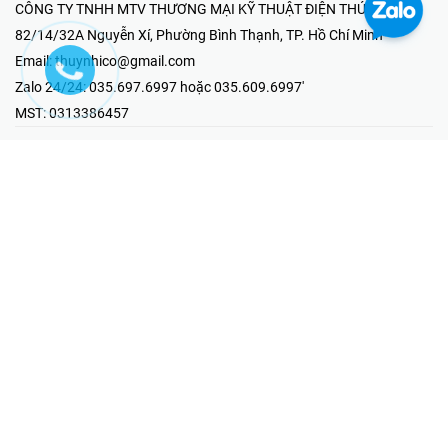
CÔNG TY TNHH MTV THƯƠNG MẠI KỸ THUẬT ĐIỆN THÚY NHI
82/14/32A Nguyễn Xí, Phường Bình Thạnh, TP. Hồ Chí Minh
Email:
thuynhico@gmail.com
Zalo 24/24:
035.697.6997 hoặc 035.609.6997'
MST:
0313386457
⭐HOTLINE PHẢN ÁNH KHIẾU NẠI
Mr Hải : 097.867.6997
⭐GIAN HÀNG ONLINE
Fanpage - Thúy Nhi Electric
Youtube - Thúy Nhi Electric
Gian Hàng Shopee
Tiktok
@2019 - Bản quyền thuộc về Công ty TNHH MTV Thương Mại Kỹ
Thuật Điện Thúy Nhi