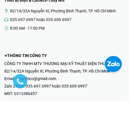
Thiết Bị Điện & Camera-Thúy Nhi
82/14/32A Nguyễn Xí, Phường Bình Thạnh, TP. Hồ Chí Minh
035.697.6997 hoặc 035.609.6997
8:00 AM - 17:00 PM
⭐THÔNG TIN CÔNG TY
CÔNG TY TNHH MTV THƯƠNG MẠI KỸ THUẬT ĐIỆN THÚY NHI
82/14/32A Nguyễn Xí, Phường Bình Thạnh, TP. Hồ Chí Minh
Email:
thuynhico@gmail.com
Zalo 24/24:
035.697.6997 hoặc 035.609.6997'
MST:
0313386457
⭐HOTLINE PHẢN ÁNH KHIẾU NẠI
Mr Hải : 097.867.6997