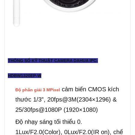
THÔNG SỐ KỸ THUẬT CAMERA DAHUA IPC-
HDBW1320EP-W
cảm biến CMOS kích
Độ phân giải 3 MPixel
thước 1/3”, 20fps@3M(2304×1296) &
25/30fps@1080P (1920×1080)
Độ nhạy sáng tối thiểu 0.
1Lux/F2.0(Color), 0Lux/F2.0(IR on), chế