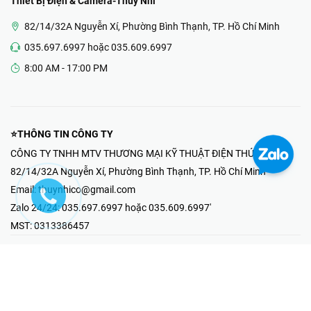
Thiết Bị Điện & Camera-Thúy Nhi
82/14/32A Nguyễn Xí, Phường Bình Thạnh, TP. Hồ Chí Minh
035.697.6997 hoặc 035.609.6997
8:00 AM - 17:00 PM
⭐THÔNG TIN CÔNG TY
CÔNG TY TNHH MTV THƯƠNG MẠI KỸ THUẬT ĐIỆN THÚY NHI
82/14/32A Nguyễn Xí, Phường Bình Thạnh, TP. Hồ Chí Minh
Email:
thuynhico@gmail.com
Zalo 24/24:
035.697.6997 hoặc 035.609.6997'
MST:
0313386457
⭐HOTLINE PHẢN ÁNH KHIẾU NẠI
Mr Hải : 097.867.6997