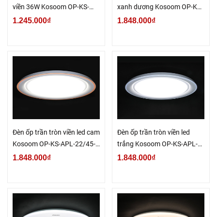
viền 36W Kosoom OP-KS-
xanh dương Kosoom OP-KS-
HPB-36-DM
APL-22/45-X-ĐM
1.245.000₫
1.848.000₫
Đèn ốp trần tròn viền led cam
Đèn ốp trần tròn viền led
Kosoom OP-KS-APL-22/45-
trắng Kosoom OP-KS-APL-
C-ĐM
22/45-T-ĐM
1.848.000₫
1.848.000₫