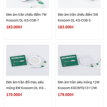
Đèn âm trần chiếu điểm 7W
Đèn âm trần chiếu điểm 5W
Kosoom DL-KS-COB-7
Kosoom DL-KS-COB-5
183.000₫
183.000₫
Đèn âm trần đổi màu siêu
Đèn âm trần siêu mỏng 12W
mỏng 8W Kosoom DL-KS-
Kosoom KSCWYQ13112W
SMV-8-DM
170.000₫
179.000₫