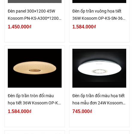
Đèn panel 300×1200 45W
Đèn ốp trần vuông họa tiết
Kosoom PN-KS-A300*1200-
36W Kosoom OP-KS-SN-36-
45
V-DM
1.450.000₫
1.584.000₫
Đèn ốp trần tròn đổi màu
Đèn ốp trần đổi màu họa tiết
họa tiết 36W Kosoom OP-KS-
hoa mẫu đơn 24W Kosoom
SN-36-T-DM
OP-KS-TD-24-DM
1.584.000₫
745.000₫