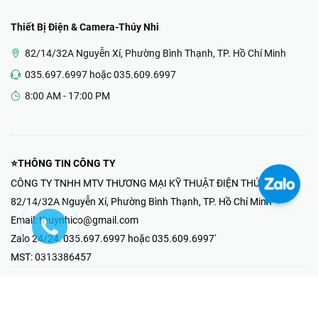
Thiết Bị Điện & Camera-Thúy Nhi
82/14/32A Nguyễn Xí, Phường Bình Thạnh, TP. Hồ Chí Minh
035.697.6997 hoặc 035.609.6997
8:00 AM - 17:00 PM
⭐THÔNG TIN CÔNG TY
CÔNG TY TNHH MTV THƯƠNG MẠI KỸ THUẬT ĐIỆN THÚY NHI
82/14/32A Nguyễn Xí, Phường Bình Thạnh, TP. Hồ Chí Minh
Email:
thuynhico@gmail.com
Zalo 24/24:
035.697.6997 hoặc 035.609.6997'
MST:
0313386457
⭐HOTLINE PHẢN ÁNH KHIẾU NẠI
Mr Hải : 097.867.6997