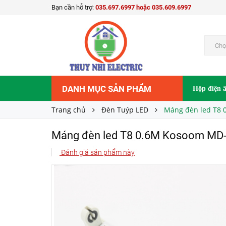
Bạn cần hỗ trợ:
035.697.6997 hoặc 035.609.6997
Máng đèn led T8 0.6M Kosoom MD-KS-0.6M
33.000₫
Giá bán:
Chọ
DANH MỤC SẢN PHẨM
Hộp điện 
Trang chủ
Đèn Tuýp LED
Máng đèn led T8
Máng đèn led T8 0.6M Kosoom MD
Đánh giá sản phẩm này