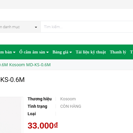
n danh mục
âm bàn
Ổ cắm âm sàn
Bảng giá
Tài liệu kỹ thuật
Thanh lý
T
 0.6M Kosoom MD-KS-0.6M
-KS-0.6M
Thương hiệu
Kosoom
Tình trạng
CÒN HÀNG
Loại
33.000₫