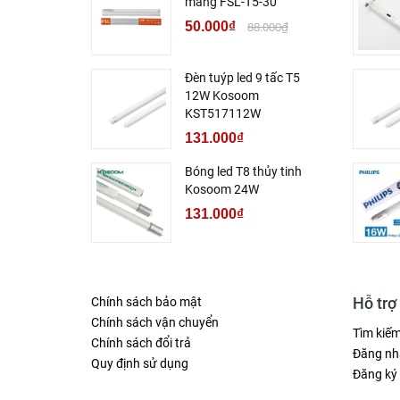
máng FSL-T5-30
50.000₫
88.000₫
Đèn tuýp led 9 tấc T5
12W Kosoom
KST517112W
131.000₫
Bóng led T8 thủy tinh
Kosoom 24W
131.000₫
Hỗ trợ
Chính sách bảo mật
Chính sách vận chuyển
Tìm kiế
Chính sách đổi trả
Đăng nh
Quy định sử dụng
Đăng ký