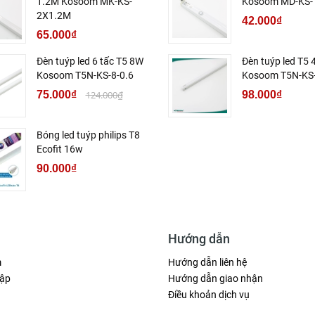
1.2M Kosoom MK-KS-
Kosoom MD-KS-
2X1.2M
42.000₫
65.000₫
Đèn tuýp led 6 tấc T5 8W
Đèn tuýp led T5
Kosoom T5N-KS-8-0.6
Kosoom T5N-KS-
75.000₫
124.000₫
98.000₫
Bóng led tuýp philips T8
Ecofit 16w
90.000₫
Hướng dẫn
m
Hướng dẫn liên hệ
ập
Hướng dẫn giao nhận
Điều khoản dịch vụ