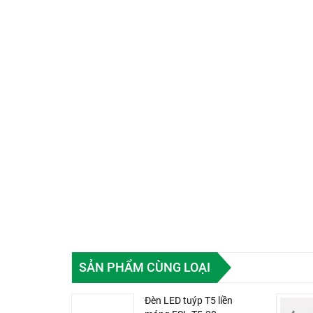
SẢN PHẨM CÙNG LOẠI
Đèn LED tuýp T5 liền