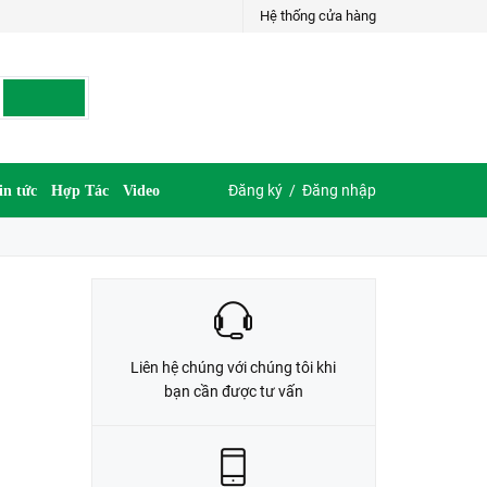
Hệ thống cửa hàng
LIÊN HỆ ĐẶT HÀNG
035.697.6997 hoặc 035.609.6997
Đăng ký
/
Đăng nhập
in tức
Hợp Tác
Video
Liên hệ chúng với chúng tôi khi
bạn cần được tư vấn