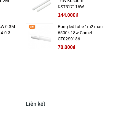
1.2M
16W Kosoom
KST517116W
144.000₫
 4W 0.3M
Bóng led tube 1m2 màu
4-0.3
6500k 18w Comet
CT02S0186
70.000₫
Liên kết