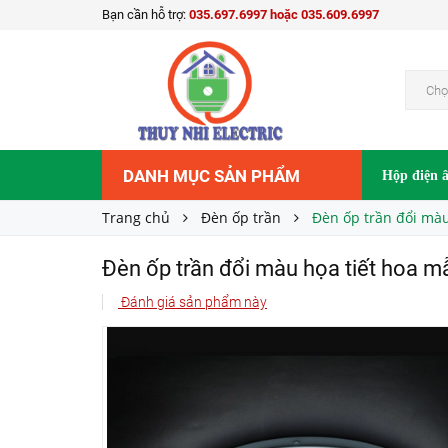
Bạn cần hỗ trợ:
035.697.6997 hoặc 035.609.6997
745.000₫
Giá bán:
Chọ
DANH MỤC SẢN PHẨM
Hộp điện 
Trang chủ
Đèn ốp trần
Đèn ốp trần đổi mà
Đèn ốp trần đổi màu họa tiết hoa
Đánh giá sản phẩm này