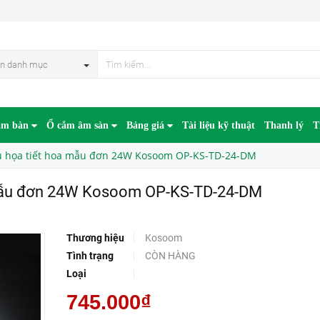
Đèn ốp trần đổi màu họa tiết hoa mẫu đơn 24W Kosoom OP-KS-TD-24-DM
n danh mục
âm bàn
Ổ cắm âm sàn
Bảng giá
Tài liệu kỹ thuật
Thanh lý
T
u họa tiết hoa mẫu đơn 24W Kosoom OP-KS-TD-24-DM
 mẫu đơn 24W Kosoom OP-KS-TD-24-DM
Thương hiệu
Kosoom
Tình trạng
CÒN HÀNG
Loại
745.000₫