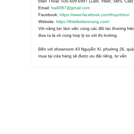
Điện Thoại: 035.609.6997 (Zalo, Viber, SMS, Call)
Email:
hai6997@gmail.com
Facebook:
https://www.facebook.com/thuynhico/
Website:
https://thietbidienmang.com/
Với năng lực làm việc cùng các đối tác thương hiệu
đưa ra là vô cùng hợp lý so với thị trường.
Đến với showroom 43 Nguyễn Xí, phường 26, quận
mua tại cửa hàng sẽ được ưu đãi riêng, tư vấn