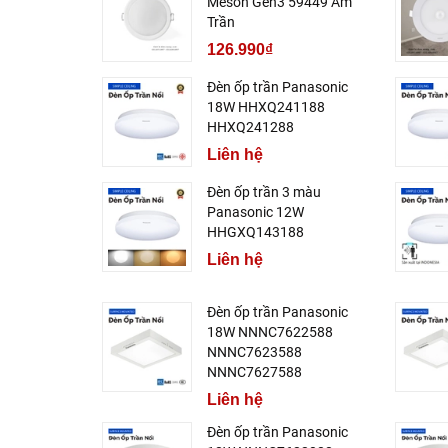
Meson Gen3 59449 Âm
Trần
126.990₫
Đèn ốp trần Panasonic
18W HHXQ241188
HHXQ241288
Liên hệ
Đèn ốp trần 3 màu
Panasonic 12W
HHGXQ143188
Liên hệ
Đèn ốp trần Panasonic
18W NNNC7622588
NNNC7623588
NNNC7627588
Liên hệ
Đèn ốp trần Panasonic