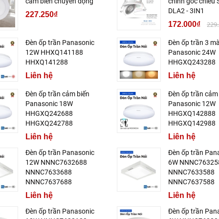
cảm biến chuyển động
chỉnh góc chiếu S
DLA2 - 3IN1
227.250₫
172.000₫
229
Đèn ốp trần Panasonic
Đèn ốp trần 3 m
12W HHXQ141188
Panasonic 24W
HHXQ141288
HHGXQ243288
Liên hệ
Liên hệ
Đèn ốp trần cảm biến
Đèn ốp trần cảm
Panasonic 18W
Panasonic 12W
HHGXQ242688
HHGXQ142888
HHGXQ242788
HHGXQ142988
Liên hệ
Liên hệ
Đèn ốp trần Panasonic
Đèn ốp trần Pan
12W NNNC7632688
6W NNNC76325
NNNC7633688
NNNC7633588
NNNC7637688
NNNC7637588
Liên hệ
Liên hệ
Đèn ốp trần Panasonic
Đèn ốp trần Pan