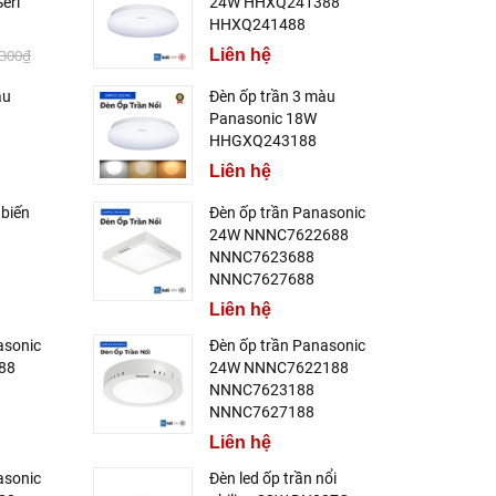
eri
24W HHXQ241388
HHXQ241488
.300₫
Liên hệ
àu
Đèn ốp trần 3 màu
Panasonic 18W
HHGXQ243188
Liên hệ
 biến
Đèn ốp trần Panasonic
24W NNNC7622688
NNNC7623688
NNNC7627688
Liên hệ
asonic
Đèn ốp trần Panasonic
88
24W NNNC7622188
NNNC7623188
NNNC7627188
Liên hệ
asonic
Đèn led ốp trần nổi