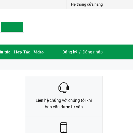
Hệ thống cửa hàng
LIÊN HỆ ĐẶT HÀNG
035.697.6997 hoặc 035.609.6997
Đăng ký
/
Đăng nhập
in tức
Hợp Tác
Video
Liên hệ chúng với chúng tôi khi
bạn cần được tư vấn