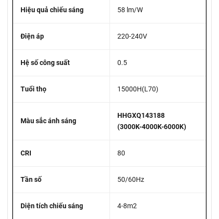
Hiệu quả chiếu sáng
58 lm/W
Điện áp
220-240V
Hệ số công suất
0.5
Tuổi thọ
15000H(L70)
HHGXQ143188
Màu sắc ánh sáng
(3000K-4000K-6000K)
CRI
80
Tần số
50/60Hz
Diện tích chiếu sáng
4-8m2