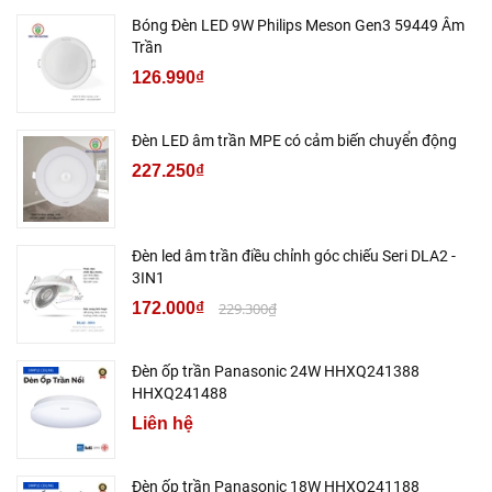
Bóng Đèn LED 9W Philips Meson Gen3 59449 Âm
Trần
126.990₫
Đèn LED âm trần MPE có cảm biến chuyển động
227.250₫
Đèn led âm trần điều chỉnh góc chiếu Seri DLA2 -
3IN1
172.000₫
229.300₫
Đèn ốp trần Panasonic 24W HHXQ241388
HHXQ241488
Liên hệ
Đèn ốp trần Panasonic 18W HHXQ241188