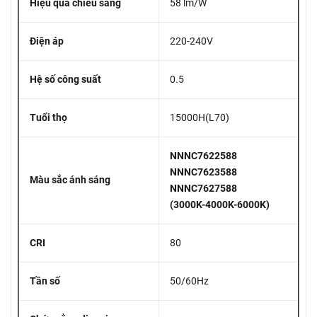
Hiệu quả chiếu sáng
58 lm/W
Điện áp
220-240V
Hệ số công suất
0.5
Tuổi thọ
15000H(L70)
NNNC7622588
NNNC7623588
Màu sắc ánh sáng
NNNC7627588
(3000K-4000K-6000K)
CRI
80
Tần số
50/60Hz