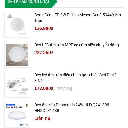
SẢN PHẨM CÙNG LOẠI
Bóng Đèn LED 9W Philips Meson Gen3 59449 Âm
Trần
126.990₫
Đèn LED âm trần MPE có cảm biến chuyển động
227.250₫
Đèn led âm trần điều chỉnh góc chiếu Seri DLA2 -
3IN1
172.000₫
229.300₫
Đèn ốp trần Panasonic 24W HHXQ241388
HHXQ241488
Liên hệ