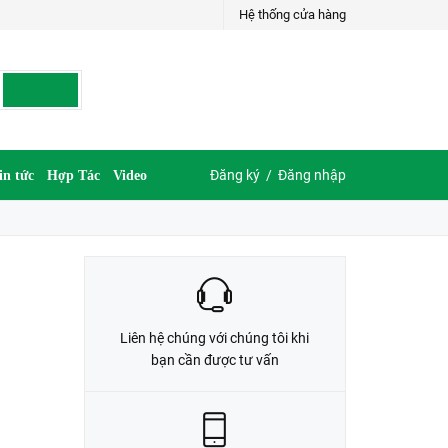
Hệ thống cửa hàng
LIÊN HỆ ĐẶT HÀNG
G
035.697.6997 hoặc 035.609.6997
Đăng ký
/
Đăng nhập
in tức
Hợp Tác
Video
Liên hệ chúng với chúng tôi khi
bạn cần được tư vấn