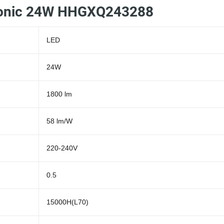
asonic 24W HHGXQ243288
LED
24W
1800 lm
58 lm/W
220-240V
0.5
15000H(L70)