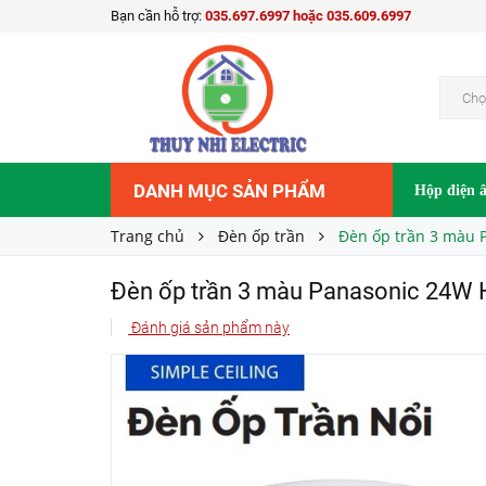
Bạn cần hỗ trợ:
035.697.6997 hoặc 035.609.6997
Đèn ốp trần 3 màu Panasonic 24W HHGXQ24
Liên hệ
Giá bán:
Chọ
DANH MỤC SẢN PHẨM
Hộp điện 
Trang chủ
Đèn ốp trần
Đèn ốp trần 3 màu
Đèn ốp trần 3 màu Panasonic 24
Đánh giá sản phẩm này