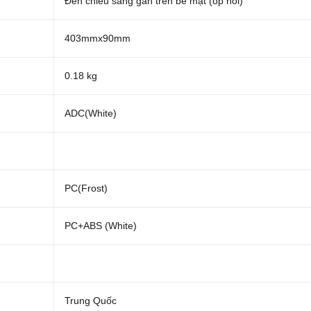
Đèn chiếu sáng gắn trên bề mặt (ốp nổi)
403mmx90mm
0.18 kg
ADC(White)
PC(Frost)
PC+ABS (White)
Trung Quốc