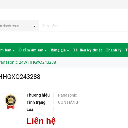
3288
HẾT HÀN
n danh mục
âm bàn
Ổ cắm âm sàn
Bảng giá
Tài liệu kỹ thuật
Thanh lý
T
 Panasonic 24W HHGXQ243288
W HHGXQ243288
Thương hiệu
Panasonic
Tình trạng
CÒN HÀNG
Loại
Liên hệ