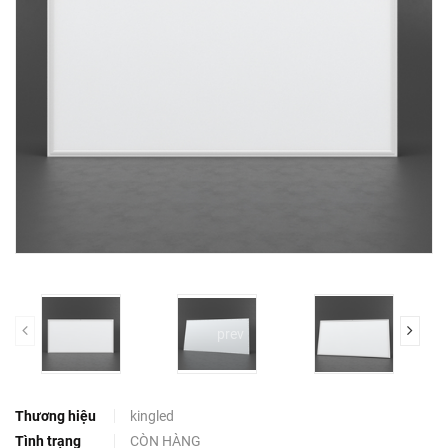
prev
Thương hiệu
kingled
Tình trạng
CÒN HÀNG