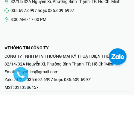
82/14/32A Nguyễn Xí, Phường Bình Thạnh, TP. Hồ Chí Minh
035.697.6997 hoặc 035.609.6997
8:00 AM - 17:00 PM
⭐THÔNG TIN CÔNG TY
CÔNG TY TNHH MTV THƯƠNG MẠI KỸ THUẬT ĐIỆN THÚY NHI
82/14/32A Nguyễn Xí, Phường Bình Thạnh, TP. Hồ Chí Minh
Email:
thuynhico@gmail.com
Zalo 24/24:
035.697.6997 hoặc 035.609.6997'
MST:
0313386457
⭐HOTLINE PHẢN ÁNH KHIẾU NẠI
Mr Hải : 097.867.6997
⭐GIAN HÀNG ONLINE