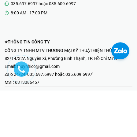
035.697.6997 hoặc 035.609.6997
8:00 AM - 17:00 PM
⭐THÔNG TIN CÔNG TY
CÔNG TY TNHH MTV THƯƠNG MẠI KỸ THUẬT ĐIỆN THÚY NHI
82/14/32A Nguyễn Xí, Phường Bình Thạnh, TP. Hồ Chí Minh
Email:
thuynhico@gmail.com
Zalo 24/24:
035.697.6997 hoặc 035.609.6997'
MST:
0313386457
⭐HOTLINE PHẢN ÁNH KHIẾU NẠI
Mr Hải : 097.867.6997
⭐GIAN HÀNG ONLINE
Fanpage - Thúy Nhi Electric