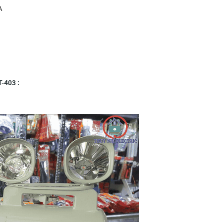
A
-403 :