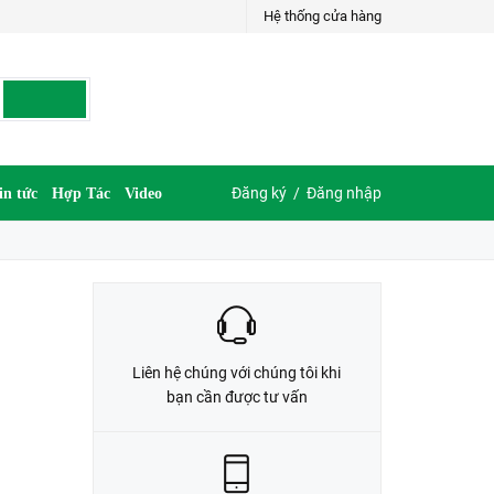
Hệ thống cửa hàng
LIÊN HỆ ĐẶT HÀNG
035.697.6997 hoặc 035.609.6997
Đăng ký
/
Đăng nhập
in tức
Hợp Tác
Video
Liên hệ chúng với chúng tôi khi
bạn cần được tư vấn