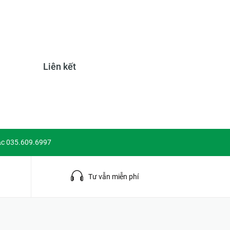
Liên kết
ặc 035.609.6997
g
Tư vẫn miễn phí