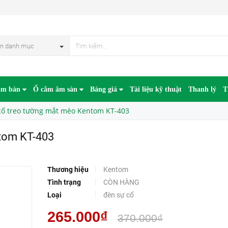
n danh mục
âm bàn
Ổ cắm âm sàn
Bảng giá
Tài liệu kỹ thuật
Thanh lý
T
cố treo tường mắt mèo Kentom KT-403
tom KT-403
Thương hiệu
Kentom
Tình trạng
CÒN HÀNG
Loại
đèn sự cố
265.000₫
370.000₫