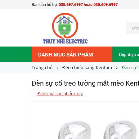
Bạn cần hỗ trợ:
035.697.6997 hoặc 035.609.6997
Đèn sự cố treo tường mắt mèo Kentom KT-403
265.000₫
Giá bán:
Chọ
DANH MỤC SẢN PHẨM
Hộp điện 
Trang chủ
Đèn chiếu sáng Kentom
Đèn sự 
Đèn sự cố treo tường mắt mèo Ken
Đánh giá sản phẩm này