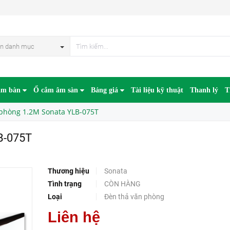
HẾT HÀN
n danh mục
âm bàn
Ổ cắm âm sàn
Bảng giá
Tài liệu kỹ thuật
Thanh lý
T
 phòng 1.2M Sonata YLB-075T
B-075T
Thương hiệu
Sonata
Tình trạng
CÒN HÀNG
Loại
Đèn thả văn phòng
Liên hệ