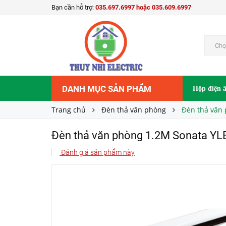
Bạn cần hỗ trợ:
035.697.6997 hoặc 035.609.6997
Đèn thả văn phòng 1.2M Sonata YLB-075T
Liên hệ
Giá bán:
Chọ
DANH MỤC SẢN PHẨM
Hộp điện 
Trang chủ
Đèn thả văn phòng
Đèn thả văn
Đèn thả văn phòng 1.2M Sonata YL
Đánh giá sản phẩm này