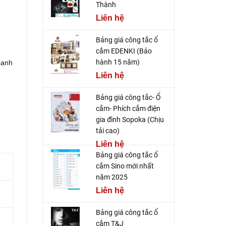
Thành
Liên hệ
Bảng giá công tắc ổ
cắm EDENKI (Bảo
hành 15 năm)
cạnh
Liên hệ
Bảng giá công tắc- Ổ
cắm- Phích cắm điện
gia đình Sopoka (Chịu
tải cao)
Liên hệ
Bảng giá công tắc ổ
cắm Sino mới nhất
năm 2025
Liên hệ
Bảng giá công tắc ổ
cắm T&J