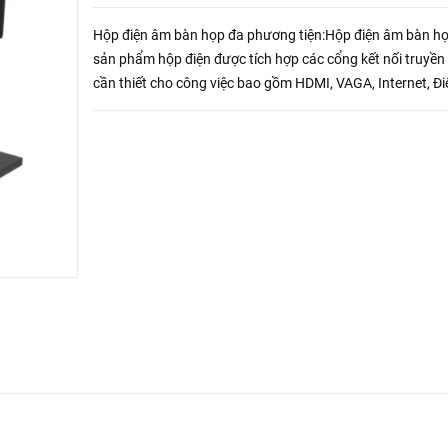
Hộp điện âm bàn họp đa phương tiện:Hộp điện âm bàn họ
sản phẩm hộp điện được tích hợp các cổng kết nối truyền
cần thiết cho công việc bao gồm HDMI, VAGA, Internet, Đi
thoại, audio,...nhưng điều đặt biệt khi dùng hộp điện âm 
họp là ...