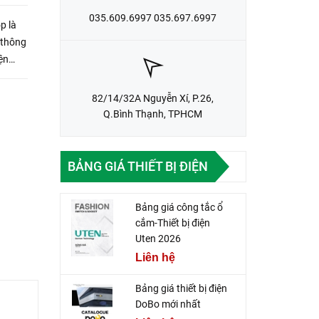
035.609.6997 035.697.6997
p là
 thông
ện
bàn
82/14/32A Nguyễn Xí, P.26,
Q.Bình Thạnh, TPHCM
BẢNG GIÁ THIẾT BỊ ĐIỆN
Bảng giá công tắc ổ
cắm-Thiết bị điện
Uten 2026
Liên hệ
Bảng giá thiết bị điện
DoBo mới nhất