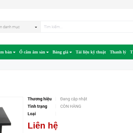
HẾT HÀN
n danh mục
âm bàn
Ổ cắm âm sàn
Bảng giá
Tài liệu kỹ thuật
Thanh lý
T
Thương hiệu
Đang cập nhật
Tình trạng
CÒN HÀNG
Loại
Liên hệ