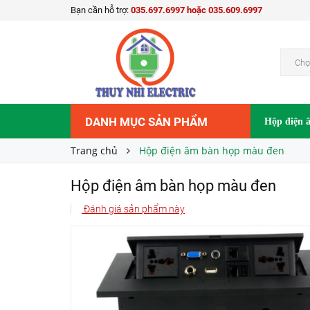
Bạn cần hỗ trợ:
035.697.6997 hoặc 035.609.6997
Hộp điện âm bàn họp màu đen
Liên hệ
Giá bán:
Chọ
DANH MỤC SẢN PHẨM
Hộp điện 
Trang chủ
Hộp điện âm bàn họp màu đen
Hộp điện âm bàn họp màu đen
Đánh giá sản phẩm này