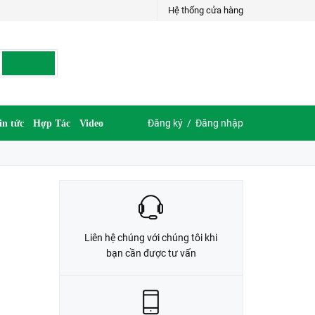
Hệ thống cửa hàng
LIÊN HỆ ĐẶT HÀNG
G
035.697.6997 hoặc 035.609.6997
Đăng ký
/
Đăng nhập
in tức
Hợp Tác
Video
Liên hệ chúng với chúng tôi khi
bạn cần được tư vấn