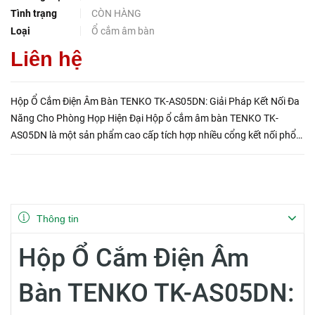
Tình trạng
CÒN HÀNG
Loại
Ổ cắm âm bàn
Liên hệ
Hộp Ổ Cắm Điện Âm Bàn TENKO TK-AS05DN: Giải Pháp Kết Nối Đa
Năng Cho Phòng Họp Hiện Đại Hộp ổ cắm âm bàn TENKO TK-
AS05DN là một sản phẩm cao cấp tích hợp nhiều cổng kết nối phổ
biến như VGA, mạng LAN RJ45, ổ cắm đôi 3 chấu, giúp tối ưu hóa
việc kế...
Thông tin
Hộp Ổ Cắm Điện Âm
Bàn TENKO TK-AS05DN: