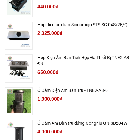
440.000₫
Hộp điện âm bàn Sinoamigo STS-SC-04S/2F/Q
2.025.000₫
Hộp Điện Âm Bàn Tích Hợp Đa Thiết Bị TNE2-AB-
ĐN
650.000₫
Ổ Cắm Điện Âm Bàn Trụ - TNE2-AB-01
1.900.000₫
Ổ Cắm Âm Bàn trụ đứng Gongniu GN-SD204W
4.000.000₫