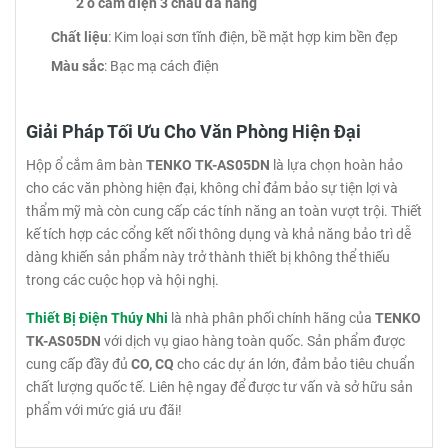
2 ổ cắm điện 3 chấu đa năng
Chất liệu
: Kim loại sơn tĩnh điện, bề mặt hợp kim bền đẹp
Màu sắc
: Bạc mạ cách điện
Giải Pháp Tối Ưu Cho Văn Phòng Hiện Đại
Hộp ổ cắm âm bàn
TENKO TK-AS05DN
là lựa chọn hoàn hảo
cho các văn phòng hiện đại, không chỉ đảm bảo sự tiện lợi và
thẩm mỹ mà còn cung cấp các tính năng an toàn vượt trội. Thiết
kế tích hợp các cổng kết nối thông dụng và khả năng bảo trì dễ
dàng khiến sản phẩm này trở thành thiết bị không thể thiếu
trong các cuộc họp và hội nghị.
Thiết Bị Điện Thúy Nhi
là nhà phân phối chính hãng của
TENKO
TK-AS05DN
với dịch vụ giao hàng toàn quốc. Sản phẩm được
cung cấp đầy đủ
CO, CQ
cho các dự án lớn, đảm bảo tiêu chuẩn
chất lượng quốc tế. Liên hệ ngay để được tư vấn và sở hữu sản
phẩm với mức giá ưu đãi!