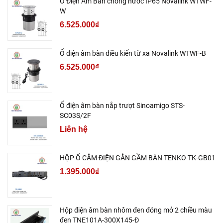
Ổ Điện Âm Bàn chống nước IP65 Novalink WTWF-
W
6.525.000₫
Ổ điện âm bàn điều kiển từ xa Novalink WTWF-B
6.525.000₫
Ổ điện âm bàn nắp trượt Sinoamigo STS-
SC03S/2F
Liên hệ
HỘP Ổ CẮM ĐIỆN GẮN GẦM BÀN TENKO TK-GB01
1.395.000₫
Hộp điện âm bàn nhôm đen đóng mở 2 chiều màu
đen TNE101A-300X145-Đ