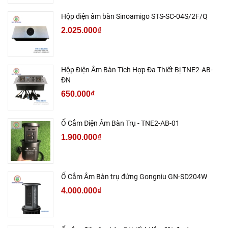
Hộp điện âm bàn Sinoamigo STS-SC-04S/2F/Q
2.025.000₫
Hộp Điện Âm Bàn Tích Hợp Đa Thiết Bị TNE2-AB-
ĐN
650.000₫
Ổ Cắm Điện Âm Bàn Trụ - TNE2-AB-01
1.900.000₫
Ổ Cắm Âm Bàn trụ đứng Gongniu GN-SD204W
4.000.000₫