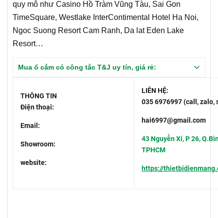
quy mô như Casino Hồ Tràm Vũng Tàu, Sai Gon
TimeSquare, Westlake InterContimental Hotel Ha Noi,
Ngoc Suong Resort Cam Ranh, Da lat Eden Lake
Resort…
Mua ổ cắm có công tắc T&J uy tín, giá rẻ:
LIÊN HỆ:
THÔNG TIN
035 6976997 (call, zalo,
Điện thoại:
hai6997@gmail.com
Email:
43 Nguyễn Xí, P 26, Q.Bì
Showroom:
TPHCM
website:
https://thietbidienmang