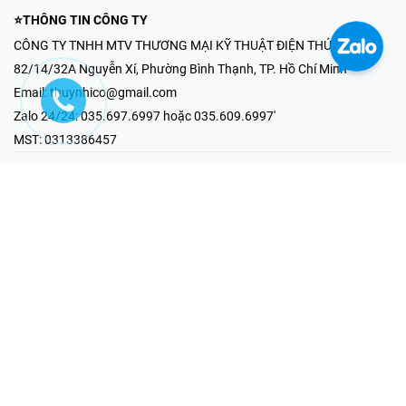
⭐THÔNG TIN CÔNG TY
CÔNG TY TNHH MTV THƯƠNG MẠI KỸ THUẬT ĐIỆN THÚY NHI
82/14/32A Nguyễn Xí, Phường Bình Thạnh, TP. Hồ Chí Minh
Email:
thuynhico@gmail.com
Zalo 24/24:
035.697.6997 hoặc 035.609.6997'
MST:
0313386457
⭐HOTLINE PHẢN ÁNH KHIẾU NẠI
Mr Hải : 097.867.6997
⭐GIAN HÀNG ONLINE
Fanpage - Thúy Nhi Electric
Youtube - Thúy Nhi Electric
Gian Hàng Shopee
Tiktok