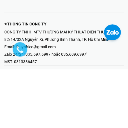
⭐THÔNG TIN CÔNG TY
CÔNG TY TNHH MTV THƯƠNG MẠI KỸ THUẬT ĐIỆN THÚY NHI
82/14/32A Nguyễn Xí, Phường Bình Thạnh, TP. Hồ Chí Minh
Email:
thuynhico@gmail.com
Zalo 24/24:
035.697.6997 hoặc 035.609.6997'
MST:
0313386457
⭐HOTLINE PHẢN ÁNH KHIẾU NẠI
Mr Hải : 097.867.6997
⭐GIAN HÀNG ONLINE
Fanpage - Thúy Nhi Electric
Youtube - Thúy Nhi Electric
Gian Hàng Shopee