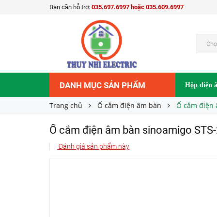
Bạn cần hỗ trợ:
035.697.6997 hoặc 035.609.6997
Ổ cắm điện âm bàn sinoamigo STS-212SE ( mà
1.500.000₫
Giá bán:
Chọ
DANH MỤC SẢN PHẨM
Hộp điện 
Trang chủ
Ổ cắm điện âm bàn
Ổ cắm điện 
Ổ cắm điện âm bàn sinoamigo STS-
Đánh giá sản phẩm này