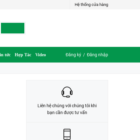
Hệ thống cửa hàng
LIÊN HỆ ĐẶT HÀNG
035.697.6997 hoặc 035.609.6997
Đăng ký
/
Đăng nhập
in tức
Hợp Tác
Video
Liên hệ chúng với chúng tôi khi
bạn cần được tư vấn