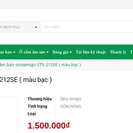
u bạc )
n danh mục
âm bàn
Ổ cắm âm sàn
Bảng giá
Tài liệu kỹ thuật
Thanh lý
T
âm bàn sinoamigo STS-212SE ( màu bạc )
212SE ( màu bạc )
Thương hiệu
Sino Amigo
Tình trạng
CÒN HÀNG
Loại
1.500.000₫