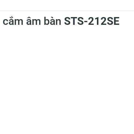
 ổ cắm âm bàn
STS-212SE