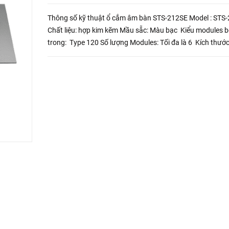
Thông số kỹ thuật ổ cắm âm bàn STS-212SE Model : STS
Chất liệu: hợp kim kẽm Mầu sẵc: Màu bạc Kiểu modules bên
trong: Type 120 Số lượng Modules: Tối đa là 6 Kích thước mặt
nắp: 266×130 mm Kích thước hộp đế:221×108...