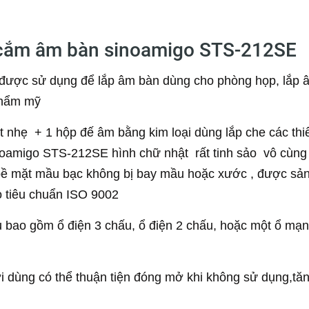
 cắm âm bàn sinoamigo STS-212SE
được sử dụng để lắp âm bàn dùng cho phòng họp, lắp 
 thẩm mỹ
 nhẹ + 1 hộp đế âm bằng kim loại dùng lắp che các thi
noamigo STS-212SE hình chữ nhật rất tinh sảo vô cùng
 , bề mặt mầu bạc không bị bay mầu hoặc xước , được sả
o tiêu chuẩn ISO 9002
 bao gồm ổ điện 3 chấu, ổ điện 2 chấu, hoặc một ổ mạ
 dùng có thể thuận tiện đóng mở khi không sử dụng,tă