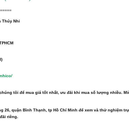
=====
 Thúy Nhi
, TPHCM
l)
nhico/
chúng tôi để mua giá tốt nhất, ưu đãi khi mua số lượng nhiều. Mi
ng 26, quận Bình Thạnh, tp Hồ Chí Minh để xem và thử nghiệm tr
ãi riêng.