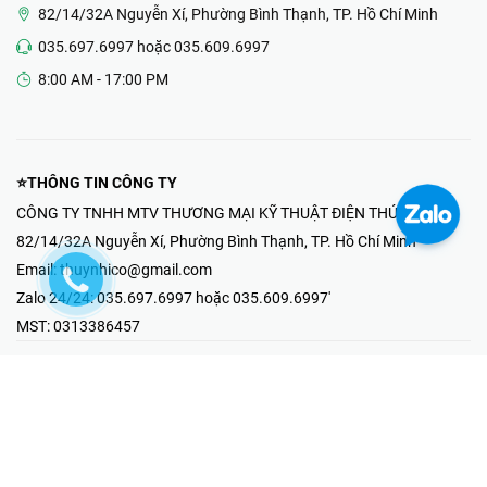
82/14/32A Nguyễn Xí, Phường Bình Thạnh, TP. Hồ Chí Minh
035.697.6997 hoặc 035.609.6997
8:00 AM - 17:00 PM
⭐THÔNG TIN CÔNG TY
CÔNG TY TNHH MTV THƯƠNG MẠI KỸ THUẬT ĐIỆN THÚY NHI
82/14/32A Nguyễn Xí, Phường Bình Thạnh, TP. Hồ Chí Minh
Email:
thuynhico@gmail.com
Zalo 24/24:
035.697.6997 hoặc 035.609.6997'
MST:
0313386457
⭐HOTLINE PHẢN ÁNH KHIẾU NẠI
Mr Hải : 097.867.6997
⭐GIAN HÀNG ONLINE