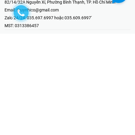
82/14/32A Nguyễn Xí, Phường Bình Thạnh, TP. Hồ Chí Minh
Email:
thuynhico@gmail.com
Zalo 24/24:
035.697.6997 hoặc 035.609.6997'
MST:
0313386457
⭐HOTLINE PHẢN ÁNH KHIẾU NẠI
Mr Hải : 097.867.6997
⭐GIAN HÀNG ONLINE
Fanpage - Thúy Nhi Electric
Youtube - Thúy Nhi Electric
Gian Hàng Shopee
Tiktok
@2019 - Bản quyền thuộc về Công ty TNHH MTV Thương Mại Kỹ
Thuật Điện Thúy Nhi
Cung cấp bởi
Sapo