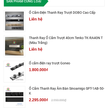
SẢN PHẨM CÙNG LOẠI
Ổ Cắm Điện Thanh Ray Trượt DOBO Cao Cấp
Liên hệ
Thanh Ray Ổ Cắm Trượt 40cm Tenko TK-RA40N T
(Màu Trắng)
Liên hệ
Ổ cắm điện ray trượt Goneo
1.800.000₫
Ổ Cắm Thanh Ray Âm Bàn Sinoamigo SPT-1AB-50-
K
2.295.000₫
2.550.000₫