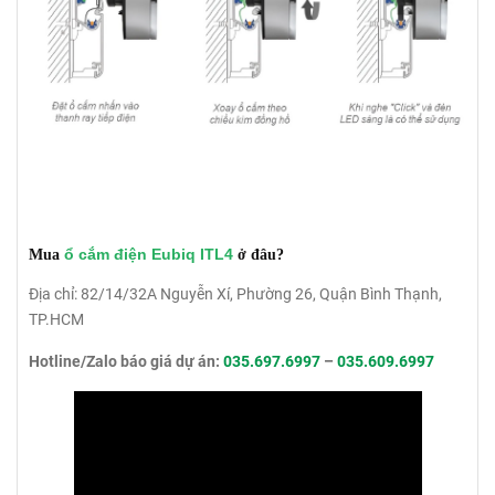
ổ cắm điện Eubiq ITL4
Mua
ở đâu?
Địa chỉ: 82/14/32A Nguyễn Xí, Phường 26, Quận Bình Thạnh,
TP.HCM
Hotline/Zalo báo giá dự án:
035.697.6997
–
035.609.6997