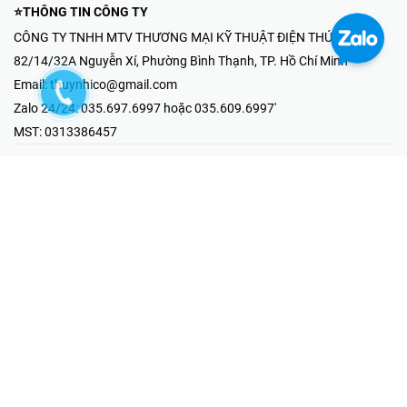
⭐THÔNG TIN CÔNG TY
CÔNG TY TNHH MTV THƯƠNG MẠI KỸ THUẬT ĐIỆN THÚY NHI
82/14/32A Nguyễn Xí, Phường Bình Thạnh, TP. Hồ Chí Minh
Email:
thuynhico@gmail.com
Zalo 24/24:
035.697.6997 hoặc 035.609.6997'
MST:
0313386457
⭐HOTLINE PHẢN ÁNH KHIẾU NẠI
Mr Hải : 097.867.6997
⭐GIAN HÀNG ONLINE
Fanpage - Thúy Nhi Electric
Youtube - Thúy Nhi Electric
Gian Hàng Shopee
Tiktok