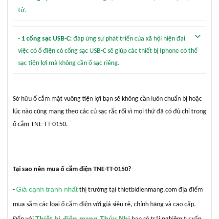
tử.
-
1 cổng sạc USB-C:
đáp ứng sự phát triển của xã hội hiện đại
việc có ổ điện có cổng sạc USB-C sẽ giúp các thiết bị Iphone có thể
sạc tiện lợi mà không cần ổ sạc riêng.
Sở hữu ổ cắm mặt vuông tiện lợi bạn sẽ không cần luôn chuẩn bị hoặc
lúc nào cũng mang theo các củ sạc rắc rối vì mọi thứ đã có đủ chỉ trong
ổ cắm TNE-TT-0150.
Tại sao nên mua ổ cắm điện TNE-TT-0150?
Giá cạnh tranh nhất
-
thị trường tại thietbidienmang.com địa điểm
mua sắm các loại ổ cắm điện với giá siêu rẻ, chính hãng và cao cấp.
Thiết bị điện mạng Thúy Nhi