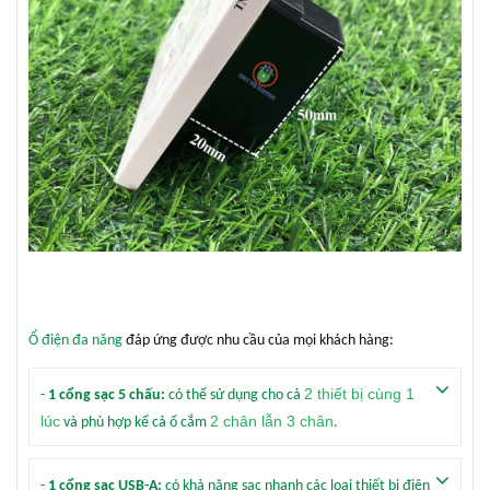
Ổ điện đa năng
đáp ứng được nhu cầu của mọi khách hàng:
2 thiết bị cùng 1
-
1 cổng sạc 5 chấu:
có thể sử dụng cho cả
lúc
2 chân lẫn 3 chân
và phù hợp kể cả ổ cắm
.
-
1 cổng sạc USB-A:
có khả năng sạc nhanh các loại thiết bị điện