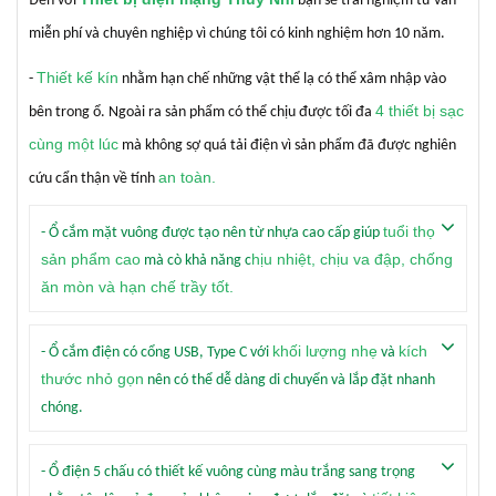
Đến với
bạn sẽ trải nghiệm tư vấn
miễn phí và chuyên nghiệp vì chúng tôi có kinh nghiệm hơn 10 năm.
Thiết kế kín
-
nhằm hạn chế những vật thể lạ có thể xâm nhập vào
4 thiết bị sạc
bên trong ổ. Ngoài ra sản phẩm có thể chịu được tối đa
cùng một lúc
mà không sợ quá tải điện vì sản phẩm đã được nghiên
an toàn.
cứu cẩn thận về tính
tuổi thọ
- Ổ cắm mặt vuông được tạo nên từ nhựa cao cấp giúp
sản phẩm cao
hịu nhiệt, chịu va đập, chống
mà cò khả năng c
ăn mòn và hạn chế trầy tốt.
khối lượng nhẹ
kích
- Ổ cắm điện có cổng USB, Type C với
và
thước nhỏ gọn
nên có thể dễ dàng di chuyển và lắp đặt nhanh
chóng.
- Ổ điện 5 chấu có thiết kế vuông cùng màu trắng sang trọng