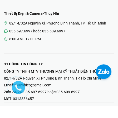
Thiết Bị Điện & Camera-Thúy Nhi
82/14/32A Nguyễn Xí, Phường Bình Thạnh, TP. Hồ Chí Minh
035.697.6997 hoặc 035.609.6997
8:00 AM - 17:00 PM
⭐THÔNG TIN CÔNG TY
CÔNG TY TNHH MTV THƯƠNG MẠI KỸ THUẬT ĐIỆN THÚY NHI
82/14/32A Nguyễn Xí, Phường Bình Thạnh, TP. Hồ Chí Minh
Email:
thuynhico@gmail.com
Zalo 24/24:
035.697.6997 hoặc 035.609.6997'
MST:
0313386457
⭐HOTLINE PHẢN ÁNH KHIẾU NẠI