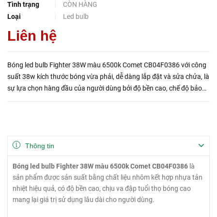
Tình trạng
CÒN HÀNG
Loại
Led bulb
Liên hệ
Bóng led bulb Fighter 38W màu 6500k Comet CB04F0386 với công
suất 38w kích thước bóng vừa phải, dễ dàng lắp đặt và sửa chửa, là
sự lựa chọn hàng đầu của người dùng bởi độ bền cao, chế độ bảo
hành 2 năm, tuổi thọ đèn cao, giá thành khá rẻ...
Thông tin
Bóng led bulb Fighter 38W màu 6500k Comet CB04F0386
là
sản phẩm được sản suất bằng chất liệu nhôm kết hợp nhựa tản
nhiệt hiệu quả, có độ bền cao, chịu va đập tuổi thọ bóng cao
mang lại giá trị sử dụng lâu dài cho người dùng.