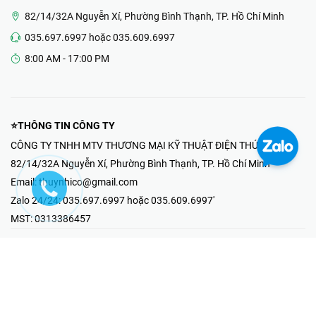
82/14/32A Nguyễn Xí, Phường Bình Thạnh, TP. Hồ Chí Minh
035.697.6997 hoặc 035.609.6997
8:00 AM - 17:00 PM
⭐THÔNG TIN CÔNG TY
CÔNG TY TNHH MTV THƯƠNG MẠI KỸ THUẬT ĐIỆN THÚY NHI
82/14/32A Nguyễn Xí, Phường Bình Thạnh, TP. Hồ Chí Minh
Email:
thuynhico@gmail.com
Zalo 24/24:
035.697.6997 hoặc 035.609.6997'
MST:
0313386457
⭐HOTLINE PHẢN ÁNH KHIẾU NẠI
Mr Hải : 097.867.6997
⭐GIAN HÀNG ONLINE