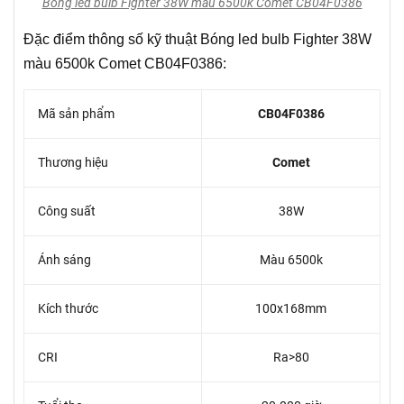
Bóng led bulb Fighter 38W màu 6500k Comet CB04F0386
Đặc điểm thông số kỹ thuật Bóng led bulb Fighter 38W
màu 6500k Comet CB04F0386:
Mã sản phẩm
CB04F0386
Thương hiệu
Comet
Công suất
38W
Ánh sáng
Màu 6500k
Kích thước
100x168mm
CRI
Ra>80