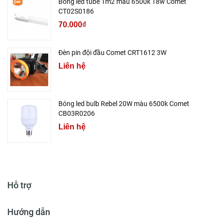
Bóng led tube 1m2 màu 6500k 18w Comet
CT02S0186
70.000₫
Đèn pin đội đầu Comet CRT1612 3W
Liên hệ
Bóng led bulb Rebel 20W màu 6500k Comet
CB03R0206
Liên hệ
Hỗ trợ
Hướng dẫn