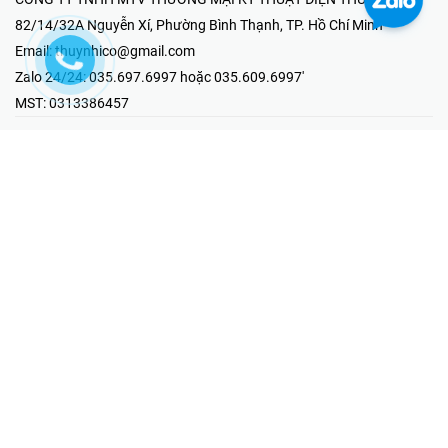
82/14/32A Nguyễn Xí, Phường Bình Thạnh, TP. Hồ Chí Minh
Email:
thuynhico@gmail.com
Zalo 24/24:
035.697.6997 hoặc 035.609.6997'
MST:
0313386457
⭐HOTLINE PHẢN ÁNH KHIẾU NẠI
Mr Hải : 097.867.6997
⭐GIAN HÀNG ONLINE
Fanpage - Thúy Nhi Electric
Youtube - Thúy Nhi Electric
Gian Hàng Shopee
Tiktok
@2019 - Bản quyền thuộc về Công ty TNHH MTV Thương Mại Kỹ
Thuật Điện Thúy Nhi