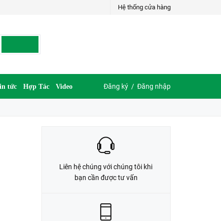
Hệ thống cửa hàng
LIÊN HỆ ĐẶT HÀNG
G
035.697.6997 hoặc 035.609.6997
Đăng ký
/
Đăng nhập
in tức
Hợp Tác
Video
Liên hệ chúng với chúng tôi khi
bạn cần được tư vấn