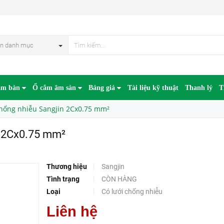
mm²
HẾT HÀN
n danh mục
âm bàn
Ổ cắm âm sàn
Bảng giá
Tài liệu kỹ thuật
Thanh lý
T
chống nhiễu Sangjin 2Cx0.75 mm²
n 2Cx0.75 mm²
Thương hiệu
Sangjin
Tình trạng
CÒN HÀNG
Loại
Có lưới chống nhiễu
Liên hệ