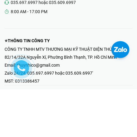
035.697.6997 hoặc 035.609.6997
8:00 AM - 17:00 PM
⭐THÔNG TIN CÔNG TY
CÔNG TY TNHH MTV THƯƠNG MẠI KỸ THUẬT ĐIỆN THÚY NHI
82/14/32A Nguyễn Xí, Phường Bình Thạnh, TP. Hồ Chí Minh
Email:
thuynhico@gmail.com
Zalo 24/24:
035.697.6997 hoặc 035.609.6997'
MST:
0313386457
⭐HOTLINE PHẢN ÁNH KHIẾU NẠI
Mr Hải : 097.867.6997
⭐GIAN HÀNG ONLINE
Fanpage - Thúy Nhi Electric