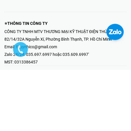
⭐THÔNG TIN CÔNG TY
CÔNG TY TNHH MTV THƯƠNG MẠI KỸ THUẬT ĐIỆN THÚY NHI
82/14/32A Nguyễn Xí, Phường Bình Thạnh, TP. Hồ Chí Minh
Email:
thuynhico@gmail.com
Zalo 24/24:
035.697.6997 hoặc 035.609.6997'
MST:
0313386457
⭐HOTLINE PHẢN ÁNH KHIẾU NẠI
Mr Hải : 097.867.6997
⭐GIAN HÀNG ONLINE
Fanpage - Thúy Nhi Electric
Youtube - Thúy Nhi Electric
Gian Hàng Shopee