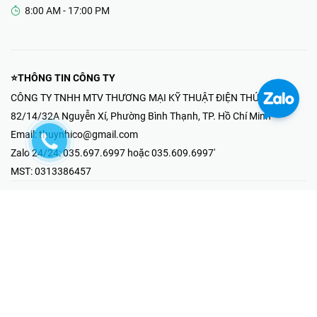
8:00 AM - 17:00 PM
⭐THÔNG TIN CÔNG TY
CÔNG TY TNHH MTV THƯƠNG MẠI KỸ THUẬT ĐIỆN THÚY NHI
82/14/32A Nguyễn Xí, Phường Bình Thạnh, TP. Hồ Chí Minh
Email:
thuynhico@gmail.com
Zalo 24/24:
035.697.6997 hoặc 035.609.6997'
MST:
0313386457
⭐HOTLINE PHẢN ÁNH KHIẾU NẠI
Mr Hải : 097.867.6997
⭐GIAN HÀNG ONLINE
Fanpage - Thúy Nhi Electric
Youtube - Thúy Nhi Electric