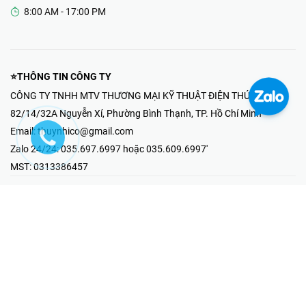
8:00 AM - 17:00 PM
⭐THÔNG TIN CÔNG TY
CÔNG TY TNHH MTV THƯƠNG MẠI KỸ THUẬT ĐIỆN THÚY NHI
82/14/32A Nguyễn Xí, Phường Bình Thạnh, TP. Hồ Chí Minh
Email:
thuynhico@gmail.com
Zalo 24/24:
035.697.6997 hoặc 035.609.6997'
MST:
0313386457
⭐HOTLINE PHẢN ÁNH KHIẾU NẠI
Mr Hải : 097.867.6997
⭐GIAN HÀNG ONLINE
Fanpage - Thúy Nhi Electric
Youtube - Thúy Nhi Electric